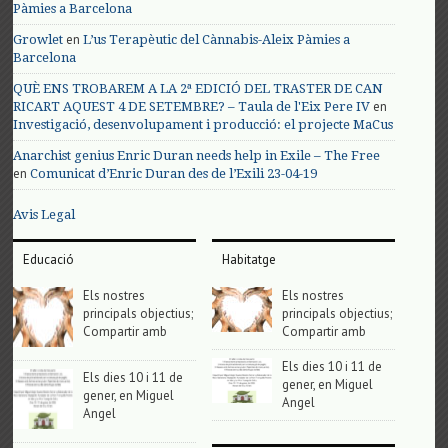
Pàmies a Barcelona
en
Growlet
L’us Terapèutic del Cànnabis-Aleix Pàmies a
Barcelona
QUÈ ENS TROBAREM A LA 2ª EDICIÓ DEL TRASTER DE CAN
en
RICART AQUEST 4 DE SETEMBRE? – Taula de l'Eix Pere IV
Investigació, desenvolupament i producció: el projecte MaCus
Anarchist genius Enric Duran needs help in Exile – The Free
en
Comunicat d’Enric Duran des de l’Exili 23-04-19
Avis Legal
Educació
Habitatge
Els nostres
Els nostres
principals objectius;
principals objectius;
Compartir amb
Compartir amb
Els dies 10 i 11 de
Els dies 10 i 11 de
gener, en Miguel
gener, en Miguel
Angel
Angel