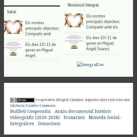
Revolució Integral
Salut
Els nostres
principals objectius;
Els nostres
Compartir amb els
principals objectius;
Compartir amb
Els dies 10 i 11 de
gener, en Miguel
Els dies 10 i 11 de
Angel Suarez,
gener, en Miguel
Angel
Cooperativa Integral Catalana. Aquesta obra està sota una
Llicència Creative Commons
.
Butlletí Cooperatiu
Arxiu documental històric
videogràfic (2010-2018)
Ecoxarxes
Moneda Social-
Integralces
Donacions