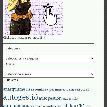
Clicka les imatges per accedir-hi
Categories
Categories
Arxius
Arxius
Etiquetes
anarquisme
aureasocial
assemblea permanent
art
autogestió
autogestión
autogestión
autonomia
calafou
CIC
CIC
Barcelona
bioconstrucció