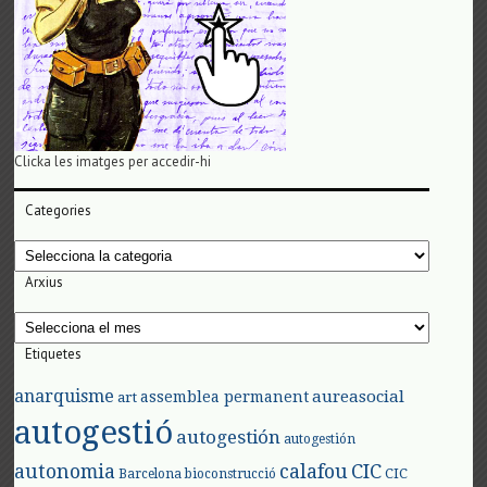
Clicka les imatges per accedir-hi
Categories
Categories
Arxius
Arxius
Etiquetes
anarquisme
aureasocial
assemblea permanent
art
autogestió
autogestión
autogestión
autonomia
calafou
CIC
CIC
Barcelona
bioconstrucció