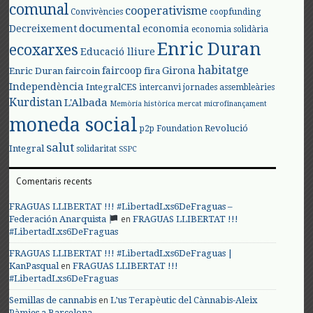
comunal
cooperativisme
Convivències
coopfunding
documental
Decreixement
economia
economia solidària
Enric Duran
ecoxarxes
Educació lliure
habitatge
faircoop
Girona
Enric Duran
faircoin
fira
Independència
IntegralCES
intercanvi
jornades assembleàries
Kurdistan
L'Albada
Memòria històrica
mercat
microfinançament
moneda social
Revolució
p2p Foundation
salut
Integral
solidaritat
SSPC
Comentaris recents
FRAGUAS LLIBERTAT !!! #LibertadLxs6DeFraguas –
en
Federación Anarquista
FRAGUAS LLIBERTAT !!!
#LibertadLxs6DeFraguas
FRAGUAS LLIBERTAT !!! #LibertadLxs6DeFraguas |
en
KanPasqual
FRAGUAS LLIBERTAT !!!
#LibertadLxs6DeFraguas
en
Semillas de cannabis
L’us Terapèutic del Cànnabis-Aleix
Pàmies a Barcelona