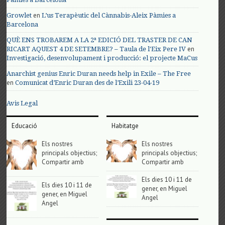
en
Growlet
L’us Terapèutic del Cànnabis-Aleix Pàmies a
Barcelona
QUÈ ENS TROBAREM A LA 2ª EDICIÓ DEL TRASTER DE CAN
en
RICART AQUEST 4 DE SETEMBRE? – Taula de l'Eix Pere IV
Investigació, desenvolupament i producció: el projecte MaCus
Anarchist genius Enric Duran needs help in Exile – The Free
en
Comunicat d’Enric Duran des de l’Exili 23-04-19
Avis Legal
Educació
Habitatge
Els nostres
Els nostres
principals objectius;
principals objectius;
Compartir amb
Compartir amb
Els dies 10 i 11 de
Els dies 10 i 11 de
gener, en Miguel
gener, en Miguel
Angel
Angel