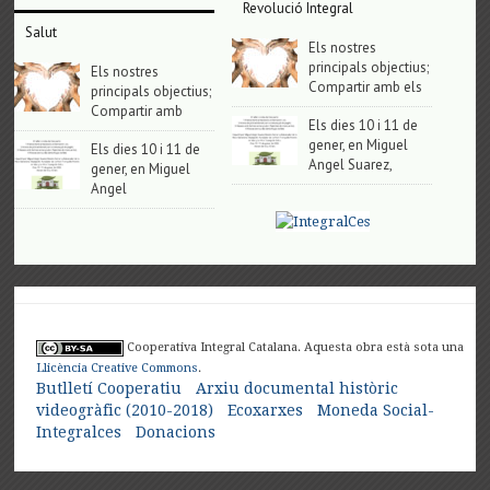
Revolució Integral
Salut
Els nostres
principals objectius;
Els nostres
Compartir amb els
principals objectius;
Compartir amb
Els dies 10 i 11 de
gener, en Miguel
Els dies 10 i 11 de
Angel Suarez,
gener, en Miguel
Angel
Cooperativa Integral Catalana. Aquesta obra està sota una
Llicència Creative Commons
.
Butlletí Cooperatiu
Arxiu documental històric
videogràfic (2010-2018)
Ecoxarxes
Moneda Social-
Integralces
Donacions