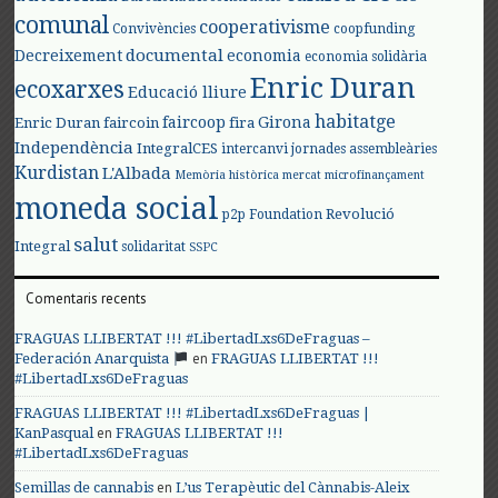
comunal
cooperativisme
Convivències
coopfunding
documental
Decreixement
economia
economia solidària
Enric Duran
ecoxarxes
Educació lliure
habitatge
faircoop
Girona
Enric Duran
faircoin
fira
Independència
IntegralCES
intercanvi
jornades assembleàries
Kurdistan
L'Albada
Memòria històrica
mercat
microfinançament
moneda social
Revolució
p2p Foundation
salut
Integral
solidaritat
SSPC
Comentaris recents
FRAGUAS LLIBERTAT !!! #LibertadLxs6DeFraguas –
en
Federación Anarquista
FRAGUAS LLIBERTAT !!!
#LibertadLxs6DeFraguas
FRAGUAS LLIBERTAT !!! #LibertadLxs6DeFraguas |
en
KanPasqual
FRAGUAS LLIBERTAT !!!
#LibertadLxs6DeFraguas
en
Semillas de cannabis
L’us Terapèutic del Cànnabis-Aleix