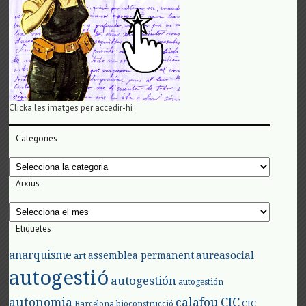
Clicka les imatges per accedir-hi
Categories
Categories
Arxius
Arxius
Etiquetes
anarquisme
aureasocial
assemblea permanent
art
autogestió
autogestión
autogestión
autonomia
calafou
CIC
CIC
Barcelona
bioconstrucció