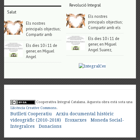
Revolució Integral
Salut
Els nostres
principals objectius;
Els nostres
Compartir amb els
principals objectius;
Compartir amb
Els dies 10 i 11 de
gener, en Miguel
Els dies 10 i 11 de
Angel Suarez,
gener, en Miguel
Angel
Cooperativa Integral Catalana. Aquesta obra està sota una
Llicència Creative Commons
.
Butlletí Cooperatiu
Arxiu documental històric
videogràfic (2010-2018)
Ecoxarxes
Moneda Social-
Integralces
Donacions