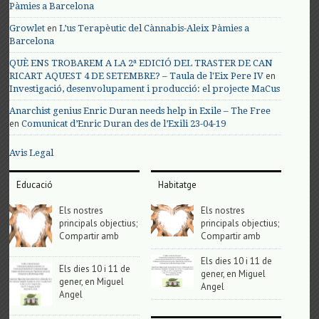
Pàmies a Barcelona
en
Growlet
L’us Terapèutic del Cànnabis-Aleix Pàmies a
Barcelona
QUÈ ENS TROBAREM A LA 2ª EDICIÓ DEL TRASTER DE CAN
en
RICART AQUEST 4 DE SETEMBRE? – Taula de l'Eix Pere IV
Investigació, desenvolupament i producció: el projecte MaCus
Anarchist genius Enric Duran needs help in Exile – The Free
en
Comunicat d’Enric Duran des de l’Exili 23-04-19
Avis Legal
Educació
Habitatge
Els nostres
Els nostres
principals objectius;
principals objectius;
Compartir amb
Compartir amb
Els dies 10 i 11 de
Els dies 10 i 11 de
gener, en Miguel
gener, en Miguel
Angel
Angel