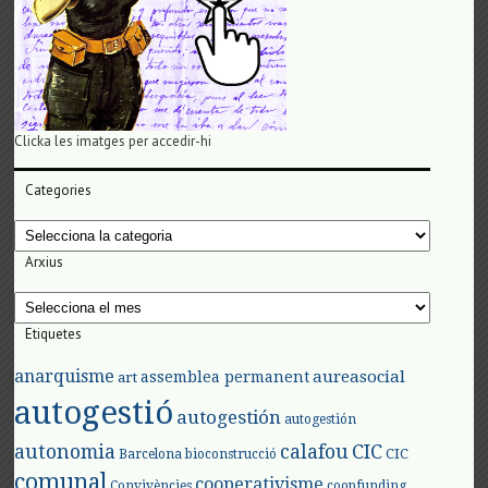
Clicka les imatges per accedir-hi
Categories
Categories
Arxius
Arxius
Etiquetes
anarquisme
aureasocial
assemblea permanent
art
autogestió
autogestión
autogestión
autonomia
calafou
CIC
CIC
Barcelona
bioconstrucció
comunal
cooperativisme
Convivències
coopfunding