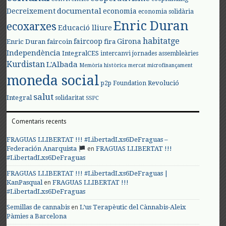
documental
Decreixement
economia
economia solidària
Enric Duran
ecoxarxes
Educació lliure
habitatge
faircoop
Girona
Enric Duran
faircoin
fira
Independència
IntegralCES
intercanvi
jornades assembleàries
Kurdistan
L'Albada
Memòria històrica
mercat
microfinançament
moneda social
Revolució
p2p Foundation
salut
Integral
solidaritat
SSPC
Comentaris recents
FRAGUAS LLIBERTAT !!! #LibertadLxs6DeFraguas –
en
Federación Anarquista
FRAGUAS LLIBERTAT !!!
#LibertadLxs6DeFraguas
FRAGUAS LLIBERTAT !!! #LibertadLxs6DeFraguas |
en
KanPasqual
FRAGUAS LLIBERTAT !!!
#LibertadLxs6DeFraguas
en
Semillas de cannabis
L’us Terapèutic del Cànnabis-Aleix
Pàmies a Barcelona