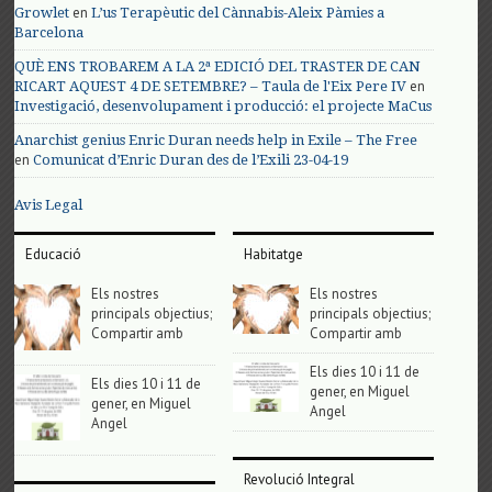
en
Growlet
L’us Terapèutic del Cànnabis-Aleix Pàmies a
Barcelona
QUÈ ENS TROBAREM A LA 2ª EDICIÓ DEL TRASTER DE CAN
en
RICART AQUEST 4 DE SETEMBRE? – Taula de l'Eix Pere IV
Investigació, desenvolupament i producció: el projecte MaCus
Anarchist genius Enric Duran needs help in Exile – The Free
en
Comunicat d’Enric Duran des de l’Exili 23-04-19
Avis Legal
Educació
Habitatge
Els nostres
Els nostres
principals objectius;
principals objectius;
Compartir amb
Compartir amb
Els dies 10 i 11 de
Els dies 10 i 11 de
gener, en Miguel
gener, en Miguel
Angel
Angel
Revolució Integral