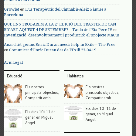
en
Growlet
L’us Terapèutic del Cànnabis-Aleix Pàmies a
Barcelona
QUÈ ENS TROBAREM A LA 2ª EDICIÓ DEL TRASTER DE CAN
en
RICART AQUEST 4 DE SETEMBRE? – Taula de l'Eix Pere IV
Investigació, desenvolupament i producció: el projecte MaCus
Anarchist genius Enric Duran needs help in Exile – The Free
en
Comunicat d’Enric Duran des de l’Exili 23-04-19
Avis Legal
Educació
Habitatge
Els nostres
Els nostres
principals objectius;
principals objectius;
Compartir amb
Compartir amb
Els dies 10 i 11 de
Els dies 10 i 11 de
gener, en Miguel
gener, en Miguel
Angel
Angel