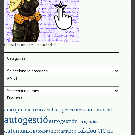
Clicka les imatges per accedir-hi
Categories
Categories
Arxius
Arxius
Etiquetes
anarquisme
aureasocial
assemblea permanent
art
autogestió
autogestión
autogestión
autonomia
calafou
CIC
CIC
Barcelona
bioconstrucció