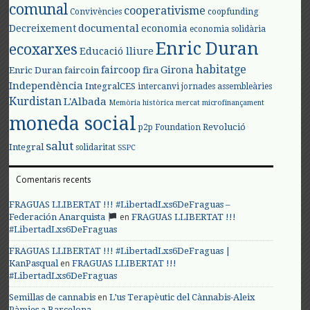
comunal
cooperativisme
Convivències
coopfunding
documental
Decreixement
economia
economia solidària
Enric Duran
ecoxarxes
Educació lliure
habitatge
faircoop
Girona
Enric Duran
faircoin
fira
Independència
IntegralCES
intercanvi
jornades assembleàries
Kurdistan
L'Albada
Memòria històrica
mercat
microfinançament
moneda social
Revolució
p2p Foundation
salut
Integral
solidaritat
SSPC
Comentaris recents
FRAGUAS LLIBERTAT !!! #LibertadLxs6DeFraguas –
en
Federación Anarquista
FRAGUAS LLIBERTAT !!!
#LibertadLxs6DeFraguas
FRAGUAS LLIBERTAT !!! #LibertadLxs6DeFraguas |
en
KanPasqual
FRAGUAS LLIBERTAT !!!
#LibertadLxs6DeFraguas
en
Semillas de cannabis
L’us Terapèutic del Cànnabis-Aleix
Pàmies a Barcelona