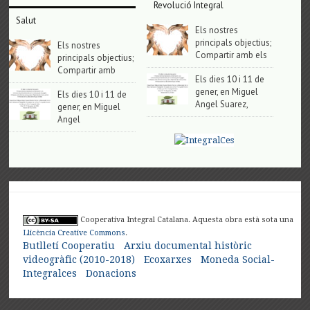
Revolució Integral
Salut
Els nostres
principals objectius;
Els nostres
Compartir amb els
principals objectius;
Compartir amb
Els dies 10 i 11 de
gener, en Miguel
Els dies 10 i 11 de
Angel Suarez,
gener, en Miguel
Angel
Cooperativa Integral Catalana. Aquesta obra està sota una
Llicència Creative Commons
.
Butlletí Cooperatiu
Arxiu documental històric
videogràfic (2010-2018)
Ecoxarxes
Moneda Social-
Integralces
Donacions