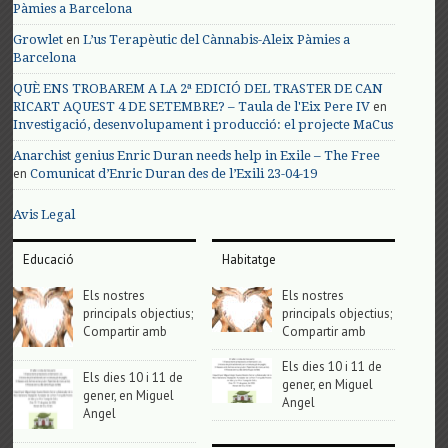
Pàmies a Barcelona
en
Growlet
L’us Terapèutic del Cànnabis-Aleix Pàmies a
Barcelona
QUÈ ENS TROBAREM A LA 2ª EDICIÓ DEL TRASTER DE CAN
en
RICART AQUEST 4 DE SETEMBRE? – Taula de l'Eix Pere IV
Investigació, desenvolupament i producció: el projecte MaCus
Anarchist genius Enric Duran needs help in Exile – The Free
en
Comunicat d’Enric Duran des de l’Exili 23-04-19
Avis Legal
Educació
Habitatge
Els nostres
Els nostres
principals objectius;
principals objectius;
Compartir amb
Compartir amb
Els dies 10 i 11 de
Els dies 10 i 11 de
gener, en Miguel
gener, en Miguel
Angel
Angel