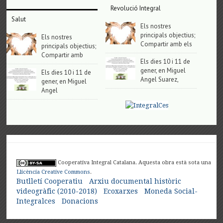
Revolució Integral
Salut
Els nostres
principals objectius;
Els nostres
Compartir amb els
principals objectius;
Compartir amb
Els dies 10 i 11 de
gener, en Miguel
Els dies 10 i 11 de
Angel Suarez,
gener, en Miguel
Angel
Cooperativa Integral Catalana. Aquesta obra està sota una
Llicència Creative Commons
.
Butlletí Cooperatiu
Arxiu documental històric
videogràfic (2010-2018)
Ecoxarxes
Moneda Social-
Integralces
Donacions