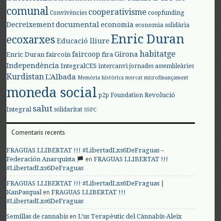
comunal
cooperativisme
Convivències
coopfunding
documental
Decreixement
economia
economia solidària
Enric Duran
ecoxarxes
Educació lliure
habitatge
faircoop
Girona
Enric Duran
faircoin
fira
Independència
IntegralCES
intercanvi
jornades assembleàries
Kurdistan
L'Albada
Memòria històrica
mercat
microfinançament
moneda social
Revolució
p2p Foundation
salut
Integral
solidaritat
SSPC
Comentaris recents
FRAGUAS LLIBERTAT !!! #LibertadLxs6DeFraguas –
en
Federación Anarquista
FRAGUAS LLIBERTAT !!!
#LibertadLxs6DeFraguas
FRAGUAS LLIBERTAT !!! #LibertadLxs6DeFraguas |
en
KanPasqual
FRAGUAS LLIBERTAT !!!
#LibertadLxs6DeFraguas
en
Semillas de cannabis
L’us Terapèutic del Cànnabis-Aleix