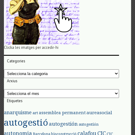
Clicka les imatges per accedir-hi
Categories
Categories
Arxius
Arxius
Etiquetes
anarquisme
aureasocial
assemblea permanent
art
autogestió
autogestión
autogestión
autonomia
calafou
CIC
CIC
Barcelona
bioconstrucció