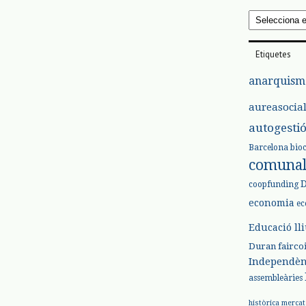
Arxius
Etiquetes
anarquism
aureasocia
autogesti
Barcelona
bio
comuna
coopfunding
economia
ec
Educació ll
Duran
fairco
Independèn
assembleàries
històrica
mercat