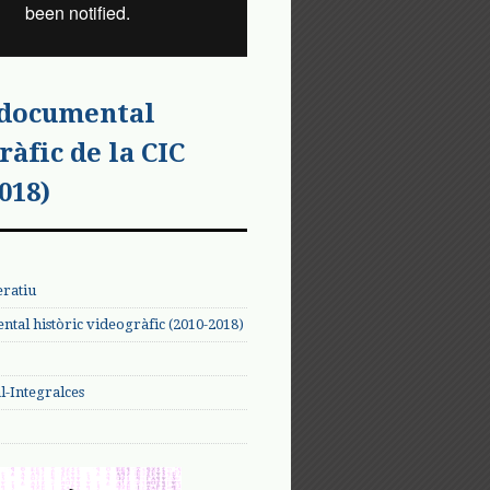
 documental
ràfic de la CIC
018)
eratiu
tal històric videogràfic (2010-2018)
-Integralces