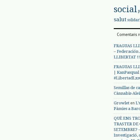
social
salut
solidar
Comentaris r
FRAGUAS LLI
– Federación
LLIBERTAT !!
FRAGUAS LLI
| KanPasqual
#LibertadLx
Semillas de c
Cànnabis-Ale
en
Growlet
L’
Pàmies a Bar
QUÈ ENS TRO
TRASTER DE 
SETEMBRE? – 
Investigació,