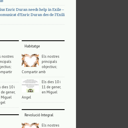
us
ius Enric Duran needs help in Exile –
omunicat d’Enric Duran des de l’Exili
Habitatge
s nostres
Els nostres
incipals
principals
jectius;
objectius;
mpartir
Compartir amb
Els dies 10 i
s dies 10 i
11 de gener,
 de gener,
en Miguel
 Miguel
Angel
gel
Revolució Integral
Els nostres