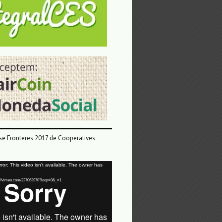
e Fronteres 2017 de Cooperatives
or: This video isn't available. The owner has
tps://vimeo.com/227063970?loop=0&_=1