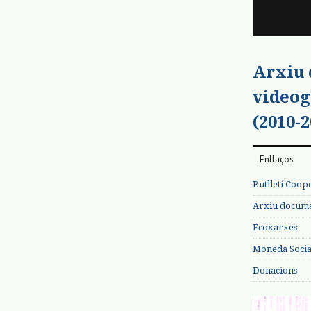
Arxiu
videog
(2010-2
Enllaços
Butlletí Coop
Arxiu documen
Ecoxarxes
Moneda Social
Donacions