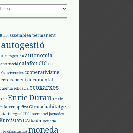
e
assemblea permanent
art
autogestió
l
autonomia
ón
autogestión
calafou
CIC
CIC
construcció
l
cooperativisme
Convivències
documental
Decreixement
ecoxarxes
onomia solidària
Enric Duran
iure
Enric
habitatge
faircoop
Girona
in
fira
cia
IntegralCES
intercanvi
jornades
Kurdistan
L'Albada
Memòria
moneda
microfinançament