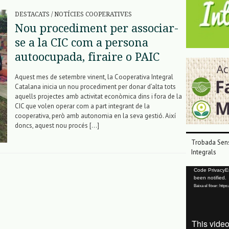
DESTACATS
/
NOTÍCIES COOPERATIVES
Nou procediment per associar-
se a la CIC com a persona
autoocupada, firaire o PAIC
Aquest mes de setembre vinent, la Cooperativa Integral
Catalana inicia un nou procediment per donar d’alta tots
aquells projectes amb activitat econòmica dins i fora de la
CIC que volen operar com a part integrant de la
cooperativa, però amb autonomia en la seva gestió. Així
doncs, aquest nou procés […]
Trobada Sens
Integrals
Reproductor
Code PrivacyErr
been notified.
de
Baixa el fitxer: ht
vídeo