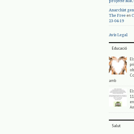
projecte MaC
Anarchist gen
en
The Free
C
23-04-19
Avis Legal
Educació
El
pr
ob
Co
amb
El
11
en
An
Salut