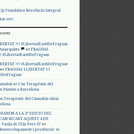
Revolució Integral
p2p Foundation
itat
SSPC
ecents
BERTAT !!! #LibertadLxs6DeFraguas
en
 Anarquista
FRAGUAS
! #LibertadLxs6DeFraguas
BERTAT !!! #LibertadLxs6DeFraguas
en
FRAGUAS LLIBERTAT !!!
s6DeFraguas
en
annabis
L’us Terapèutic del
ix Pàmies a Barcelona
us Terapèutic del Cànnabis-Aleix
celona
BAREM A LA 2ª EDICIÓ DEL
CAN RICART AQUEST 4 DE
en
Taula de l'Eix Pere IV
 desenvolupament i producció: el