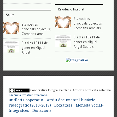
Revolució Integral
Salut
Els nostres
principals objectius;
Els nostres
Compartir amb els
principals objectius;
Compartir amb
Els dies 10 i 11 de
gener, en Miguel
Els dies 10 i 11 de
Angel Suarez,
gener, en Miguel
Angel
Cooperativa Integral Catalana. Aquesta obra està sota una
Llicència Creative Commons
.
Butlletí Cooperatiu
Arxiu documental històric
videogràfic (2010-2018)
Ecoxarxes
Moneda Social-
Integralces
Donacions