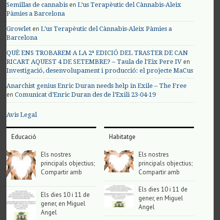
en
Semillas de cannabis
L’us Terapèutic del Cànnabis-Aleix
Pàmies a Barcelona
en
Growlet
L’us Terapèutic del Cànnabis-Aleix Pàmies a
Barcelona
QUÈ ENS TROBAREM A LA 2ª EDICIÓ DEL TRASTER DE CAN
en
RICART AQUEST 4 DE SETEMBRE? – Taula de l'Eix Pere IV
Investigació, desenvolupament i producció: el projecte MaCus
Anarchist genius Enric Duran needs help in Exile – The Free
en
Comunicat d’Enric Duran des de l’Exili 23-04-19
Avis Legal
Educació
Habitatge
Els nostres
Els nostres
principals objectius;
principals objectius;
Compartir amb
Compartir amb
Els dies 10 i 11 de
Els dies 10 i 11 de
gener, en Miguel
gener, en Miguel
Angel
Angel