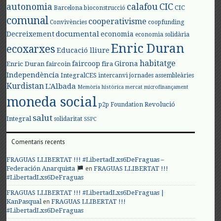
autonomia
calafou
CIC
CIC
Barcelona
bioconstrucció
comunal
cooperativisme
Convivències
coopfunding
documental
Decreixement
economia
economia solidària
Enric Duran
ecoxarxes
Educació lliure
habitatge
faircoop
Girona
Enric Duran
faircoin
fira
Independència
IntegralCES
intercanvi
jornades assembleàries
Kurdistan
L'Albada
Memòria històrica
mercat
microfinançament
moneda social
Revolució
p2p Foundation
salut
Integral
solidaritat
SSPC
Comentaris recents
FRAGUAS LLIBERTAT !!! #LibertadLxs6DeFraguas –
en
Federación Anarquista
FRAGUAS LLIBERTAT !!!
#LibertadLxs6DeFraguas
FRAGUAS LLIBERTAT !!! #LibertadLxs6DeFraguas |
en
KanPasqual
FRAGUAS LLIBERTAT !!!
#LibertadLxs6DeFraguas