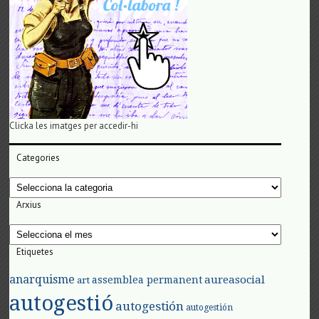
Clicka les imatges per accedir-hi
Categories
Categories
Arxius
Arxius
Etiquetes
anarquisme
aureasocial
assemblea permanent
art
autogestió
autogestión
autogestión