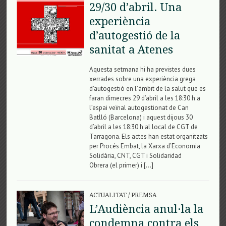
29/30 d’abril. Una
experiència
d’autogestió de la
sanitat a Atenes
Aquesta setmana hi ha previstes dues
xerrades sobre una experiència grega
d’autogestió en l’àmbit de la salut que es
faran dimecres 29 d’abril a les 18:30 h a
l’espai veïnal autogestionat de Can
Batlló (Barcelona) i aquest dijous 30
d’abril a les 18:30 h al local de CGT de
Tarragona. Els actes han estat organitzats
per Procés Embat, la Xarxa d’Economia
Solidària, CNT, CGT i Solidaridad
Obrera (el primer) i […]
ACTUALITAT
/
PREMSA
L’Audiència anul·la la
condemna contra els