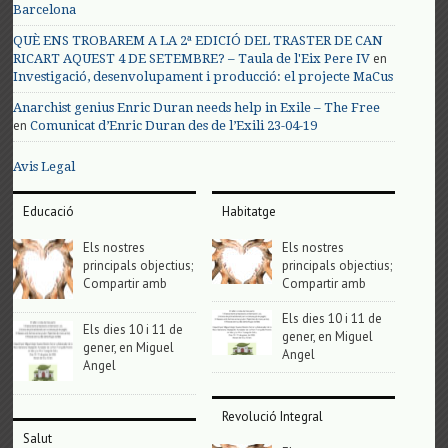
Barcelona
QUÈ ENS TROBAREM A LA 2ª EDICIÓ DEL TRASTER DE CAN
en
RICART AQUEST 4 DE SETEMBRE? – Taula de l'Eix Pere IV
Investigació, desenvolupament i producció: el projecte MaCus
Anarchist genius Enric Duran needs help in Exile – The Free
en
Comunicat d’Enric Duran des de l’Exili 23-04-19
Avis Legal
Educació
Habitatge
Els nostres
Els nostres
principals objectius;
principals objectius;
Compartir amb
Compartir amb
Els dies 10 i 11 de
Els dies 10 i 11 de
gener, en Miguel
gener, en Miguel
Angel
Angel
Revolució Integral
Salut