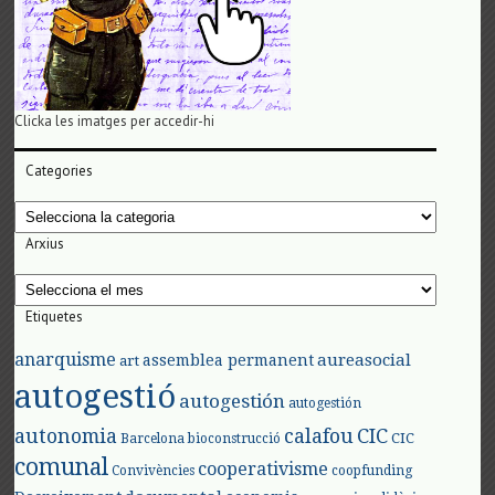
Clicka les imatges per accedir-hi
Categories
Categories
Arxius
Arxius
Etiquetes
anarquisme
aureasocial
assemblea permanent
art
autogestió
autogestión
autogestión
autonomia
calafou
CIC
CIC
Barcelona
bioconstrucció
comunal
cooperativisme
Convivències
coopfunding