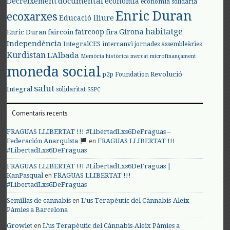
documental
Decreixement
economia
economia solidària
Enric Duran
ecoxarxes
Educació lliure
habitatge
faircoop
Girona
Enric Duran
faircoin
fira
Independència
IntegralCES
intercanvi
jornades assembleàries
Kurdistan
L'Albada
Memòria històrica
mercat
microfinançament
moneda social
Revolució
p2p Foundation
salut
Integral
solidaritat
SSPC
Comentaris recents
FRAGUAS LLIBERTAT !!! #LibertadLxs6DeFraguas –
en
Federación Anarquista
FRAGUAS LLIBERTAT !!!
#LibertadLxs6DeFraguas
FRAGUAS LLIBERTAT !!! #LibertadLxs6DeFraguas |
en
KanPasqual
FRAGUAS LLIBERTAT !!!
#LibertadLxs6DeFraguas
en
Semillas de cannabis
L’us Terapèutic del Cànnabis-Aleix
Pàmies a Barcelona
en
Growlet
L’us Terapèutic del Cànnabis-Aleix Pàmies a