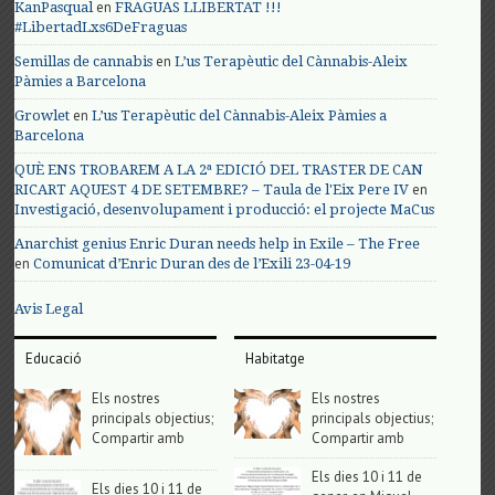
en
KanPasqual
FRAGUAS LLIBERTAT !!!
#LibertadLxs6DeFraguas
en
Semillas de cannabis
L’us Terapèutic del Cànnabis-Aleix
Pàmies a Barcelona
en
Growlet
L’us Terapèutic del Cànnabis-Aleix Pàmies a
Barcelona
QUÈ ENS TROBAREM A LA 2ª EDICIÓ DEL TRASTER DE CAN
en
RICART AQUEST 4 DE SETEMBRE? – Taula de l'Eix Pere IV
Investigació, desenvolupament i producció: el projecte MaCus
Anarchist genius Enric Duran needs help in Exile – The Free
en
Comunicat d’Enric Duran des de l’Exili 23-04-19
Avis Legal
Educació
Habitatge
Els nostres
Els nostres
principals objectius;
principals objectius;
Compartir amb
Compartir amb
Els dies 10 i 11 de
Els dies 10 i 11 de