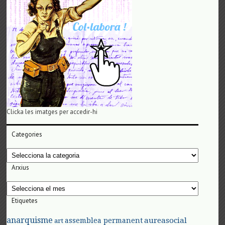
Clicka les imatges per accedir-hi
Categories
Categories
Arxius
Arxius
Etiquetes
anarquisme
aureasocial
assemblea permanent
art