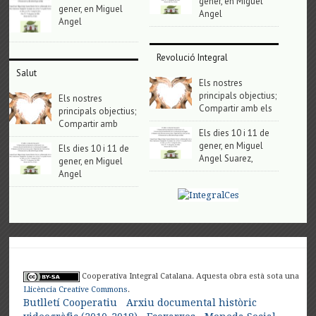
gener, en Miguel
gener, en Miguel
Angel
Angel
Revolució Integral
Salut
Els nostres
principals objectius;
Els nostres
Compartir amb els
principals objectius;
Compartir amb
Els dies 10 i 11 de
gener, en Miguel
Els dies 10 i 11 de
Angel Suarez,
gener, en Miguel
Angel
Cooperativa Integral Catalana. Aquesta obra està sota una
Llicència Creative Commons
.
Butlletí Cooperatiu
Arxiu documental històric