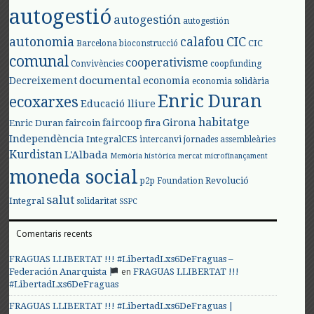
autogestió
autogestión
autogestión
autonomia
calafou
CIC
CIC
Barcelona
bioconstrucció
comunal
cooperativisme
Convivències
coopfunding
documental
Decreixement
economia
economia solidària
Enric Duran
ecoxarxes
Educació lliure
habitatge
faircoop
Girona
Enric Duran
faircoin
fira
Independència
IntegralCES
intercanvi
jornades assembleàries
Kurdistan
L'Albada
Memòria històrica
mercat
microfinançament
moneda social
Revolució
p2p Foundation
salut
Integral
solidaritat
SSPC
Comentaris recents
FRAGUAS LLIBERTAT !!! #LibertadLxs6DeFraguas –
en
Federación Anarquista
FRAGUAS LLIBERTAT !!!
#LibertadLxs6DeFraguas
FRAGUAS LLIBERTAT !!! #LibertadLxs6DeFraguas |