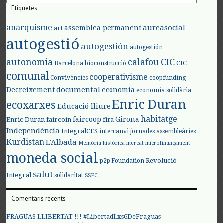
Etiquetes
anarquisme
aureasocial
assemblea permanent
art
autogestió
autogestión
autogestión
autonomia
calafou
CIC
CIC
Barcelona
bioconstrucció
comunal
cooperativisme
Convivències
coopfunding
documental
Decreixement
economia
economia solidària
Enric Duran
ecoxarxes
Educació lliure
habitatge
faircoop
Girona
Enric Duran
faircoin
fira
Independència
IntegralCES
intercanvi
jornades assembleàries
Kurdistan
L'Albada
Memòria històrica
mercat
microfinançament
moneda social
Revolució
p2p Foundation
salut
Integral
solidaritat
SSPC
Comentaris recents
FRAGUAS LLIBERTAT !!! #LibertadLxs6DeFraguas –