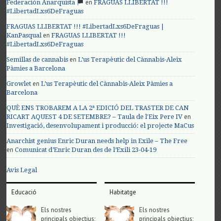
en
Federación Anarquista
FRAGUAS LLIBERTAT !!!
#LibertadLxs6DeFraguas
FRAGUAS LLIBERTAT !!! #LibertadLxs6DeFraguas |
en
KanPasqual
FRAGUAS LLIBERTAT !!!
#LibertadLxs6DeFraguas
en
Semillas de cannabis
L’us Terapèutic del Cànnabis-Aleix
Pàmies a Barcelona
en
Growlet
L’us Terapèutic del Cànnabis-Aleix Pàmies a
Barcelona
QUÈ ENS TROBAREM A LA 2ª EDICIÓ DEL TRASTER DE CAN
en
RICART AQUEST 4 DE SETEMBRE? – Taula de l'Eix Pere IV
Investigació, desenvolupament i producció: el projecte MaCus
Anarchist genius Enric Duran needs help in Exile – The Free
en
Comunicat d’Enric Duran des de l’Exili 23-04-19
Avis Legal
Educació
Habitatge
Els nostres
Els nostres
principals objectius;
principals objectius;