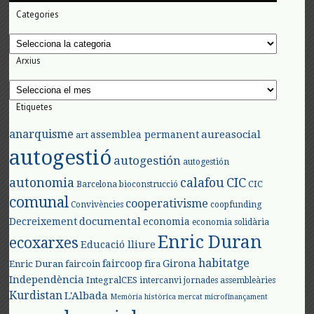
Categories
Categories
Arxius
Arxius
Etiquetes
anarquisme
aureasocial
assemblea permanent
art
autogestió
autogestión
autogestión
autonomia
calafou
CIC
CIC
Barcelona
bioconstrucció
comunal
cooperativisme
Convivències
coopfunding
documental
Decreixement
economia
economia solidària
Enric Duran
ecoxarxes
Educació lliure
habitatge
faircoop
Girona
Enric Duran
faircoin
fira
Independència
IntegralCES
intercanvi
jornades assembleàries
Kurdistan
L'Albada
Memòria històrica
mercat
microfinançament