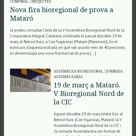
COMUNAL
/
PROJECTES
Nova fira bioregional de prova a
Mataró
Ja podeu consultar l’acta de la V Assemblea Bioregional Nord de la
Cooperativa Integral Catalana, celebrada el passat dissabte 19 de
març al Rebost Iluro, a Can Fugarolas (Mataró [Maresme]). En el
transcurs d’aquesta trobada, en què van assistir més de 40 persones,
es desenvolupà una nova fira/mercat de prova […]
ASSEMBLEA BIOREGIONAL
/
JORNADA
ASSEMBLEÀRIA
19 de març a Mataró.
V Bioregional Nord de
la CIC
Aquest dissabte 19 de març tindrà lloc al
Rebost Iluro (Can Figarolas, Mataró) la V
Assemblea Bioregional Nord de la CIC i
2a Jornada Assembleària (en format de