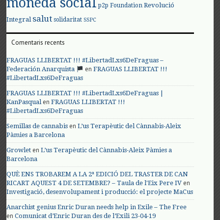
moneda social
Revolució
p2p Foundation
salut
Integral
solidaritat
SSPC
Comentaris recents
FRAGUAS LLIBERTAT !!! #LibertadLxs6DeFraguas –
en
Federación Anarquista
FRAGUAS LLIBERTAT !!!
#LibertadLxs6DeFraguas
FRAGUAS LLIBERTAT !!! #LibertadLxs6DeFraguas |
en
KanPasqual
FRAGUAS LLIBERTAT !!!
#LibertadLxs6DeFraguas
en
Semillas de cannabis
L’us Terapèutic del Cànnabis-Aleix
Pàmies a Barcelona
en
Growlet
L’us Terapèutic del Cànnabis-Aleix Pàmies a
Barcelona
QUÈ ENS TROBAREM A LA 2ª EDICIÓ DEL TRASTER DE CAN
en
RICART AQUEST 4 DE SETEMBRE? – Taula de l'Eix Pere IV
Investigació, desenvolupament i producció: el projecte MaCus
Anarchist genius Enric Duran needs help in Exile – The Free
en
Comunicat d’Enric Duran des de l’Exili 23-04-19