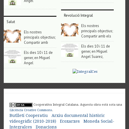
Angel
Revolució Integral
Salut
Els nostres
principals objectius;
Els nostres
Compartir amb els
principals objectius;
Compartir amb
Els dies 10 i 11 de
gener, en Miguel
Els dies 10 i 11 de
Angel Suarez,
gener, en Miguel
Angel
Cooperativa Integral Catalana. Aquesta obra està sota una
Llicència Creative Commons
.
Butlletí Cooperatiu
Arxiu documental històric
videogràfic (2010-2018)
Ecoxarxes
Moneda Social-
Integralces
Donacions