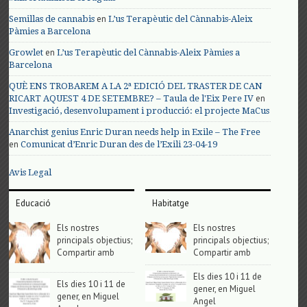
en
Semillas de cannabis
L’us Terapèutic del Cànnabis-Aleix
Pàmies a Barcelona
en
Growlet
L’us Terapèutic del Cànnabis-Aleix Pàmies a
Barcelona
QUÈ ENS TROBAREM A LA 2ª EDICIÓ DEL TRASTER DE CAN
en
RICART AQUEST 4 DE SETEMBRE? – Taula de l'Eix Pere IV
Investigació, desenvolupament i producció: el projecte MaCus
Anarchist genius Enric Duran needs help in Exile – The Free
en
Comunicat d’Enric Duran des de l’Exili 23-04-19
Avis Legal
Educació
Habitatge
Els nostres
Els nostres
principals objectius;
principals objectius;
Compartir amb
Compartir amb
Els dies 10 i 11 de
Els dies 10 i 11 de
gener, en Miguel
gener, en Miguel
Angel