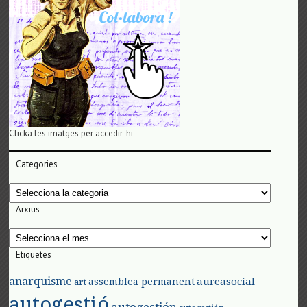
Clicka les imatges per accedir-hi
Categories
Categories
Arxius
Arxius
Etiquetes
anarquisme
aureasocial
assemblea permanent
art
autogestió