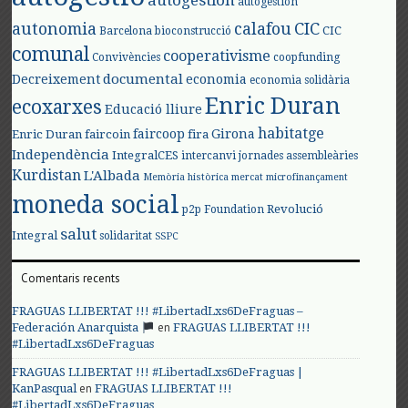
autogestión
autogestión
autonomia
calafou
CIC
CIC
Barcelona
bioconstrucció
comunal
cooperativisme
Convivències
coopfunding
documental
Decreixement
economia
economia solidària
Enric Duran
ecoxarxes
Educació lliure
habitatge
faircoop
Girona
Enric Duran
faircoin
fira
Independència
IntegralCES
intercanvi
jornades assembleàries
Kurdistan
L'Albada
Memòria històrica
mercat
microfinançament
moneda social
Revolució
p2p Foundation
salut
Integral
solidaritat
SSPC
Comentaris recents
FRAGUAS LLIBERTAT !!! #LibertadLxs6DeFraguas –
en
Federación Anarquista
FRAGUAS LLIBERTAT !!!
#LibertadLxs6DeFraguas
FRAGUAS LLIBERTAT !!! #LibertadLxs6DeFraguas |
en
KanPasqual
FRAGUAS LLIBERTAT !!!
#LibertadLxs6DeFraguas