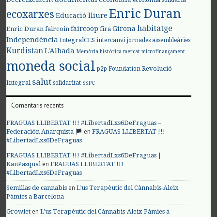
economia solidària
Enric Duran
ecoxarxes
Educació lliure
habitatge
faircoop
Girona
Enric Duran
faircoin
fira
Independència
IntegralCES
intercanvi
jornades assembleàries
Kurdistan
L'Albada
Memòria històrica
mercat
microfinançament
moneda social
Revolució
p2p Foundation
salut
Integral
solidaritat
SSPC
Comentaris recents
FRAGUAS LLIBERTAT !!! #LibertadLxs6DeFraguas –
en
Federación Anarquista
FRAGUAS LLIBERTAT !!!
#LibertadLxs6DeFraguas
FRAGUAS LLIBERTAT !!! #LibertadLxs6DeFraguas |
en
KanPasqual
FRAGUAS LLIBERTAT !!!
#LibertadLxs6DeFraguas
en
Semillas de cannabis
L’us Terapèutic del Cànnabis-Aleix
Pàmies a Barcelona
en
Growlet
L’us Terapèutic del Cànnabis-Aleix Pàmies a