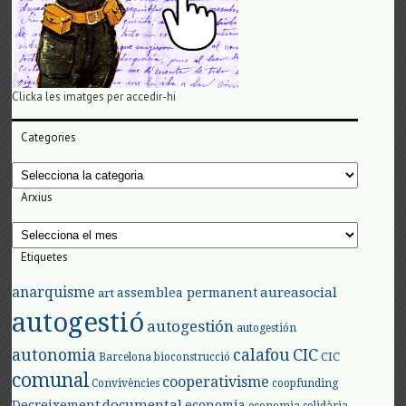
Clicka les imatges per accedir-hi
Categories
Categories
Arxius
Arxius
Etiquetes
anarquisme
aureasocial
assemblea permanent
art
autogestió
autogestión
autogestión
autonomia
calafou
CIC
CIC
Barcelona
bioconstrucció
comunal
cooperativisme
Convivències
coopfunding
documental
Decreixement
economia