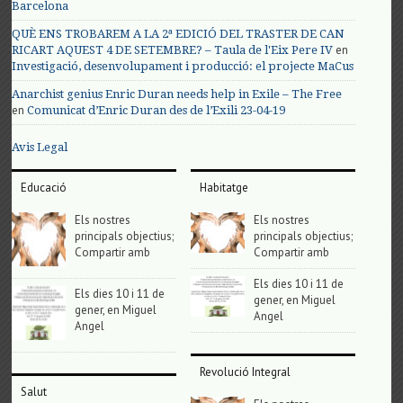
Barcelona
QUÈ ENS TROBAREM A LA 2ª EDICIÓ DEL TRASTER DE CAN
en
RICART AQUEST 4 DE SETEMBRE? – Taula de l'Eix Pere IV
Investigació, desenvolupament i producció: el projecte MaCus
Anarchist genius Enric Duran needs help in Exile – The Free
en
Comunicat d’Enric Duran des de l’Exili 23-04-19
Avis Legal
Educació
Habitatge
Els nostres
Els nostres
principals objectius;
principals objectius;
Compartir amb
Compartir amb
Els dies 10 i 11 de
Els dies 10 i 11 de
gener, en Miguel
gener, en Miguel
Angel
Angel
Revolució Integral
Salut