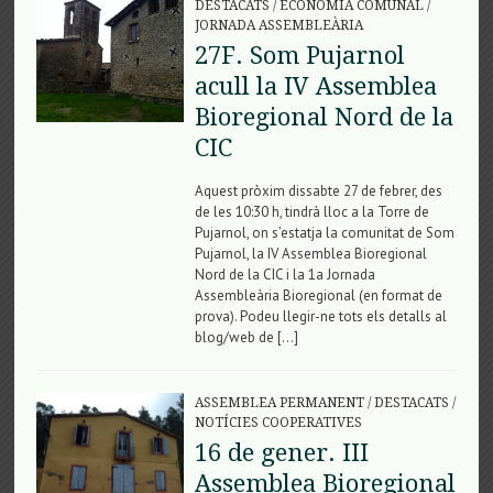
DESTACATS
/
ECONOMIA COMUNAL
/
JORNADA ASSEMBLEÀRIA
27F. Som Pujarnol
acull la IV Assemblea
Bioregional Nord de la
CIC
Aquest pròxim dissabte 27 de febrer, des
de les 10:30 h, tindrà lloc a la Torre de
Pujarnol, on s’estatja la comunitat de Som
Pujarnol, la IV Assemblea Bioregional
Nord de la CIC i la 1a Jornada
Assembleària Bioregional (en format de
prova). Podeu llegir-ne tots els detalls al
blog/web de […]
ASSEMBLEA PERMANENT
/
DESTACATS
/
NOTÍCIES COOPERATIVES
16 de gener. III
Assemblea Bioregional