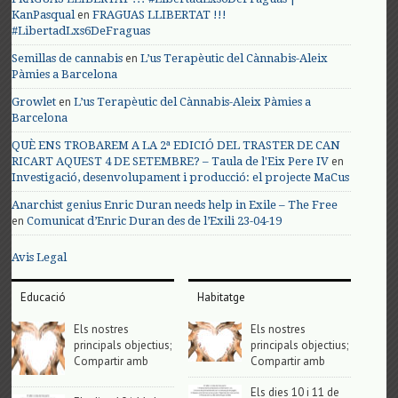
en
KanPasqual
FRAGUAS LLIBERTAT !!!
#LibertadLxs6DeFraguas
en
Semillas de cannabis
L’us Terapèutic del Cànnabis-Aleix
Pàmies a Barcelona
en
Growlet
L’us Terapèutic del Cànnabis-Aleix Pàmies a
Barcelona
QUÈ ENS TROBAREM A LA 2ª EDICIÓ DEL TRASTER DE CAN
en
RICART AQUEST 4 DE SETEMBRE? – Taula de l'Eix Pere IV
Investigació, desenvolupament i producció: el projecte MaCus
Anarchist genius Enric Duran needs help in Exile – The Free
en
Comunicat d’Enric Duran des de l’Exili 23-04-19
Avis Legal
Educació
Habitatge
Els nostres
Els nostres
principals objectius;
principals objectius;
Compartir amb
Compartir amb
Els dies 10 i 11 de