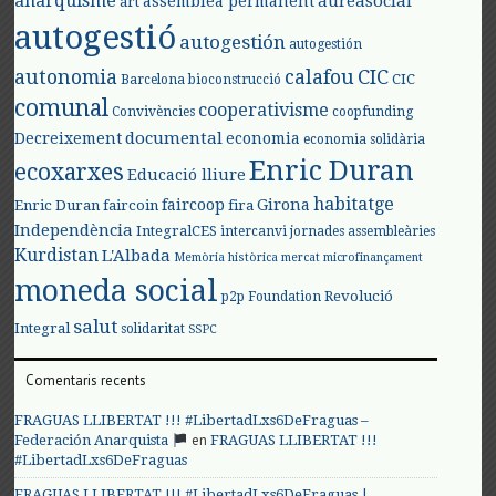
anarquisme
aureasocial
assemblea permanent
art
autogestió
autogestión
autogestión
autonomia
calafou
CIC
CIC
Barcelona
bioconstrucció
comunal
cooperativisme
Convivències
coopfunding
documental
Decreixement
economia
economia solidària
Enric Duran
ecoxarxes
Educació lliure
habitatge
faircoop
Girona
Enric Duran
faircoin
fira
Independència
IntegralCES
intercanvi
jornades assembleàries
Kurdistan
L'Albada
Memòria històrica
mercat
microfinançament
moneda social
Revolució
p2p Foundation
salut
Integral
solidaritat
SSPC
Comentaris recents
FRAGUAS LLIBERTAT !!! #LibertadLxs6DeFraguas –
en
Federación Anarquista
FRAGUAS LLIBERTAT !!!
#LibertadLxs6DeFraguas
FRAGUAS LLIBERTAT !!! #LibertadLxs6DeFraguas |