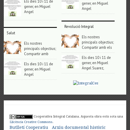
Els dies 10 i 11 de
gener, en Miguel
gener, en Miguel
Angel
Angel
Revolució Integral
Salut
Els nostres
principals objectius;
Els nostres
Compartir amb els
principals objectius;
Compartir amb
Els dies 10 i 11 de
gener, en Miguel
Els dies 10 i 11 de
Angel Suarez,
gener, en Miguel
Angel
Cooperativa Integral Catalana. Aquesta obra està sota una
Llicència Creative Commons
.
Butlletí Cooperatiu
Arxiu documental històric