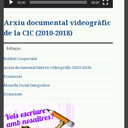
00:00
00:00
Arxiu documental videogràfic
de la CIC (2010-2018)
Enllaços
Butlletí Cooperatiu
Arxiu documental històric videogràfic (2010-2018)
Ecoxarxes
Moneda Social-Integralces
Donacions