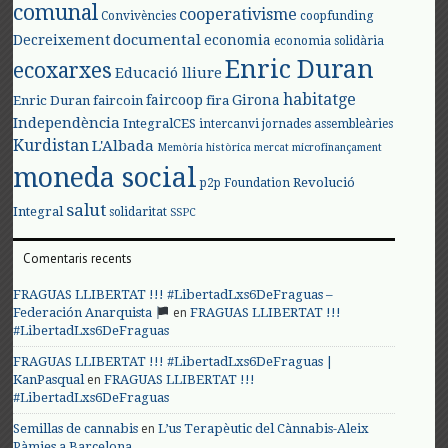
comunal
cooperativisme
Convivències
coopfunding
documental
Decreixement
economia
economia solidària
Enric Duran
ecoxarxes
Educació lliure
habitatge
faircoop
Girona
Enric Duran
faircoin
fira
Independència
IntegralCES
intercanvi
jornades assembleàries
Kurdistan
L'Albada
Memòria històrica
mercat
microfinançament
moneda social
Revolució
p2p Foundation
salut
Integral
solidaritat
SSPC
Comentaris recents
FRAGUAS LLIBERTAT !!! #LibertadLxs6DeFraguas –
en
Federación Anarquista
FRAGUAS LLIBERTAT !!!
#LibertadLxs6DeFraguas
FRAGUAS LLIBERTAT !!! #LibertadLxs6DeFraguas |
en
KanPasqual
FRAGUAS LLIBERTAT !!!
#LibertadLxs6DeFraguas
en
Semillas de cannabis
L’us Terapèutic del Cànnabis-Aleix
Pàmies a Barcelona