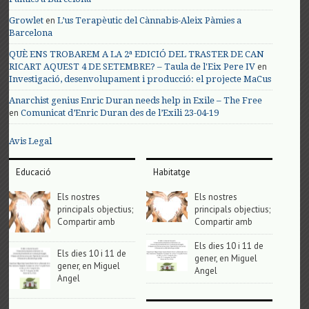
en
Growlet
L’us Terapèutic del Cànnabis-Aleix Pàmies a
Barcelona
QUÈ ENS TROBAREM A LA 2ª EDICIÓ DEL TRASTER DE CAN
en
RICART AQUEST 4 DE SETEMBRE? – Taula de l'Eix Pere IV
Investigació, desenvolupament i producció: el projecte MaCus
Anarchist genius Enric Duran needs help in Exile – The Free
en
Comunicat d’Enric Duran des de l’Exili 23-04-19
Avis Legal
Educació
Habitatge
Els nostres
Els nostres
principals objectius;
principals objectius;
Compartir amb
Compartir amb
Els dies 10 i 11 de
Els dies 10 i 11 de
gener, en Miguel
gener, en Miguel
Angel
Angel