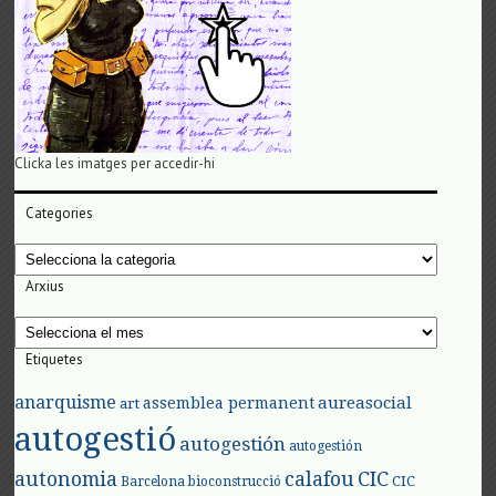
Clicka les imatges per accedir-hi
Categories
Categories
Arxius
Arxius
Etiquetes
anarquisme
aureasocial
assemblea permanent
art
autogestió
autogestión
autogestión
autonomia
calafou
CIC
CIC
Barcelona
bioconstrucció