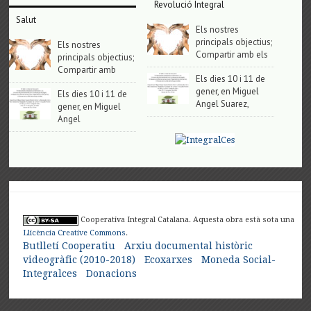
Revolució Integral
Salut
Els nostres
principals objectius;
Els nostres
Compartir amb els
principals objectius;
Compartir amb
Els dies 10 i 11 de
gener, en Miguel
Els dies 10 i 11 de
Angel Suarez,
gener, en Miguel
Angel
Cooperativa Integral Catalana. Aquesta obra està sota una
Llicència Creative Commons
.
Butlletí Cooperatiu
Arxiu documental històric
videogràfic (2010-2018)
Ecoxarxes
Moneda Social-
Integralces
Donacions