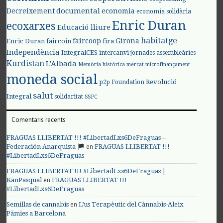
documental
Decreixement
economia
economia solidària
Enric Duran
ecoxarxes
Educació lliure
habitatge
faircoop
Girona
Enric Duran
faircoin
fira
Independència
IntegralCES
intercanvi
jornades assembleàries
Kurdistan
L'Albada
Memòria històrica
mercat
microfinançament
moneda social
Revolució
p2p Foundation
salut
Integral
solidaritat
SSPC
Comentaris recents
FRAGUAS LLIBERTAT !!! #LibertadLxs6DeFraguas –
en
Federación Anarquista
FRAGUAS LLIBERTAT !!!
#LibertadLxs6DeFraguas
FRAGUAS LLIBERTAT !!! #LibertadLxs6DeFraguas |
en
KanPasqual
FRAGUAS LLIBERTAT !!!
#LibertadLxs6DeFraguas
en
Semillas de cannabis
L’us Terapèutic del Cànnabis-Aleix
Pàmies a Barcelona