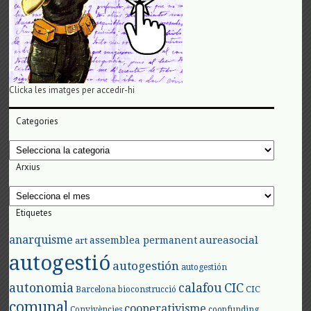
Clicka les imatges per accedir-hi
Categories
Categories
Arxius
Arxius
Etiquetes
anarquisme
aureasocial
assemblea permanent
art
autogestió
autogestión
autogestión
autonomia
calafou
CIC
CIC
Barcelona
bioconstrucció
comunal
cooperativisme
Convivències
coopfunding