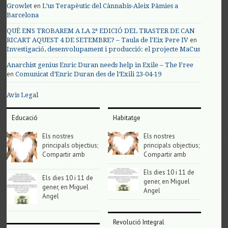
en
Growlet
L’us Terapèutic del Cànnabis-Aleix Pàmies a
Barcelona
QUÈ ENS TROBAREM A LA 2ª EDICIÓ DEL TRASTER DE CAN
en
RICART AQUEST 4 DE SETEMBRE? – Taula de l'Eix Pere IV
Investigació, desenvolupament i producció: el projecte MaCus
Anarchist genius Enric Duran needs help in Exile – The Free
en
Comunicat d’Enric Duran des de l’Exili 23-04-19
Avis Legal
Educació
Habitatge
Els nostres
Els nostres
principals objectius;
principals objectius;
Compartir amb
Compartir amb
Els dies 10 i 11 de
Els dies 10 i 11 de
gener, en Miguel
gener, en Miguel
Angel
Angel
Revolució Integral