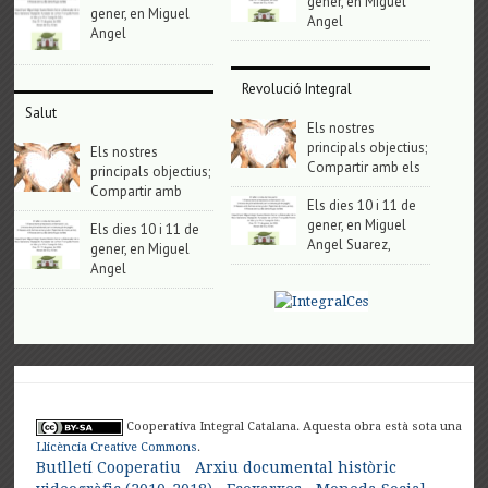
gener, en Miguel
gener, en Miguel
Angel
Angel
Revolució Integral
Salut
Els nostres
principals objectius;
Els nostres
Compartir amb els
principals objectius;
Compartir amb
Els dies 10 i 11 de
gener, en Miguel
Els dies 10 i 11 de
Angel Suarez,
gener, en Miguel
Angel
Cooperativa Integral Catalana. Aquesta obra està sota una
Llicència Creative Commons
.
Butlletí Cooperatiu
Arxiu documental històric