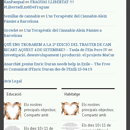
en
KanPasqual
FRAGUAS LLIBERTAT !!!
#LibertadLxs6DeFraguas
en
Semillas de cannabis
L’us Terapèutic del Cànnabis-Aleix
Pàmies a Barcelona
en
Growlet
L’us Terapèutic del Cànnabis-Aleix Pàmies a
Barcelona
QUÈ ENS TROBAREM A LA 2ª EDICIÓ DEL TRASTER DE CAN
en
RICART AQUEST 4 DE SETEMBRE? – Taula de l'Eix Pere IV
Investigació, desenvolupament i producció: el projecte MaCus
Anarchist genius Enric Duran needs help in Exile – The Free
en
Comunicat d’Enric Duran des de l’Exili 23-04-19
Avis Legal
Educació
Habitatge
Els nostres
Els nostres
principals objectius;
principals objectius;
Compartir amb
Compartir amb
Els dies 10 i 11 de
Els dies 10 i 11 de