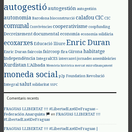
autogestió
autogestión
autogestión
autonomia
calafou
CIC
CIC
Barcelona
bioconstrucció
comunal
cooperativisme
Convivències
coopfunding
documental
Decreixement
economia
economia solidària
Enric Duran
ecoxarxes
Educació lliure
habitatge
faircoop
Girona
Enric Duran
faircoin
fira
Independència
IntegralCES
intercanvi
jornades assembleàries
Kurdistan
L'Albada
Memòria històrica
mercat
microfinançament
moneda social
Revolució
p2p Foundation
salut
Integral
solidaritat
SSPC
Comentaris recents
FRAGUAS LLIBERTAT !!! #LibertadLxs6DeFraguas –
en
Federación Anarquista
FRAGUAS LLIBERTAT !!!
#LibertadLxs6DeFraguas
FRAGUAS LLIBERTAT !!! #LibertadLxs6DeFraguas |