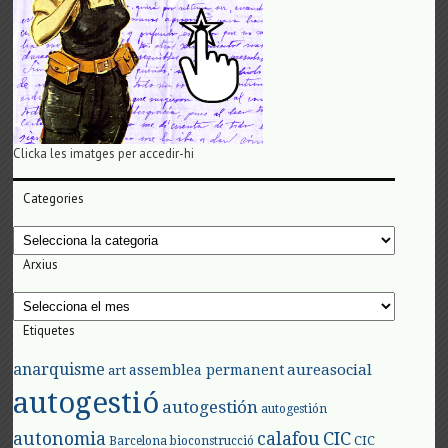
Clicka les imatges per accedir-hi
Categories
Categories
Arxius
Arxius
Etiquetes
anarquisme
aureasocial
assemblea permanent
art
autogestió
autogestión
autogestión
autonomia
calafou
CIC
CIC
Barcelona
bioconstrucció