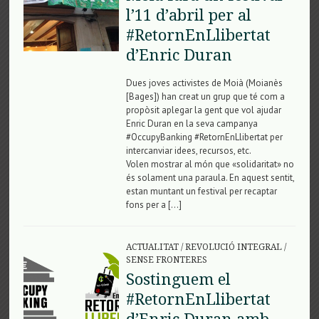
l’11 d’abril per al
#RetornEnLlibertat
d’Enric Duran
Dues joves activistes de Moià (Moianès
[Bages]) han creat un grup que té com a
propòsit aplegar la gent que vol ajudar
Enric Duran en la seva campanya
#OccupyBanking #RetornEnLlibertat per
intercanviar idees, recursos, etc.
Volen mostrar al món que «solidaritat» no
és solament una paraula. En aquest sentit,
estan muntant un festival per recaptar
fons per a […]
ACTUALITAT
/
REVOLUCIÓ INTEGRAL
/
SENSE FRONTERES
Sostinguem el
#RetornEnLlibertat