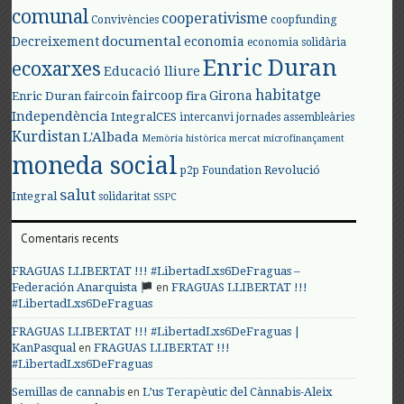
comunal
cooperativisme
Convivències
coopfunding
documental
Decreixement
economia
economia solidària
Enric Duran
ecoxarxes
Educació lliure
habitatge
faircoop
Girona
Enric Duran
faircoin
fira
Independència
IntegralCES
intercanvi
jornades assembleàries
Kurdistan
L'Albada
Memòria històrica
mercat
microfinançament
moneda social
Revolució
p2p Foundation
salut
Integral
solidaritat
SSPC
Comentaris recents
FRAGUAS LLIBERTAT !!! #LibertadLxs6DeFraguas –
en
Federación Anarquista
FRAGUAS LLIBERTAT !!!
#LibertadLxs6DeFraguas
FRAGUAS LLIBERTAT !!! #LibertadLxs6DeFraguas |
en
KanPasqual
FRAGUAS LLIBERTAT !!!
#LibertadLxs6DeFraguas
en
Semillas de cannabis
L’us Terapèutic del Cànnabis-Aleix