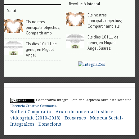
Revolució Integral
Salut
Els nostres
principals objectius;
Els nostres
Compartir amb els
principals objectius;
Compartir amb
Els dies 10 i 11 de
gener, en Miguel
Els dies 10 i 11 de
Angel Suarez,
gener, en Miguel
Angel
Cooperativa Integral Catalana. Aquesta obra està sota una
Llicència Creative Commons
.
Butlletí Cooperatiu
Arxiu documental històric
videogràfic (2010-2018)
Ecoxarxes
Moneda Social-
Integralces
Donacions