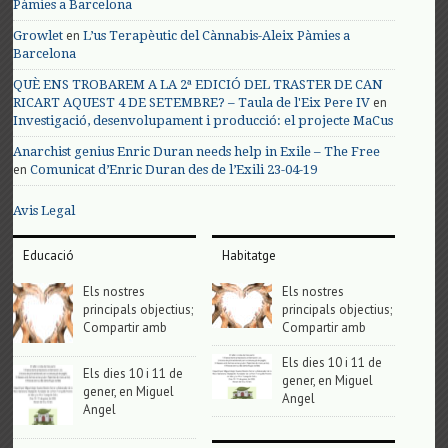
Pàmies a Barcelona
en
Growlet
L’us Terapèutic del Cànnabis-Aleix Pàmies a
Barcelona
QUÈ ENS TROBAREM A LA 2ª EDICIÓ DEL TRASTER DE CAN
en
RICART AQUEST 4 DE SETEMBRE? – Taula de l'Eix Pere IV
Investigació, desenvolupament i producció: el projecte MaCus
Anarchist genius Enric Duran needs help in Exile – The Free
en
Comunicat d’Enric Duran des de l’Exili 23-04-19
Avis Legal
Educació
Habitatge
Els nostres
Els nostres
principals objectius;
principals objectius;
Compartir amb
Compartir amb
Els dies 10 i 11 de
Els dies 10 i 11 de
gener, en Miguel
gener, en Miguel
Angel
Angel