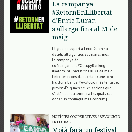
La campanya
#RetornEnLlibertat
d’Enric Duran
s’allarga fins al 21 de
maig
El grup de suport a Enric Duran ha
decidit allargar tres setmanes més
la campanya de
cofinançament #OccupyBanking
#RetornEnLlibertat fins al 21 de maig.
Entre les raons d’aquesta extensió hi
ha, d’una banda, l’evolució més lenta del
previst d’algunes de les accions que
s’està duent a terme i a les quals cal
donar un contingut més concret; […]
NOTÍCIES COOPERATIVES
/
REVOLUCIÓ
INTEGRAL
Moià farà un festival