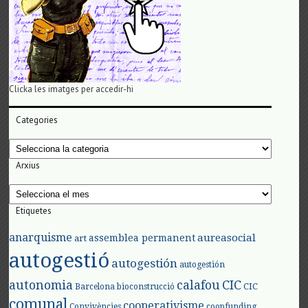
Clicka les imatges per accedir-hi
Categories
Categories
Arxius
Arxius
Etiquetes
anarquisme
aureasocial
assemblea permanent
art
autogestió
autogestión
autogestión
autonomia
calafou
CIC
CIC
Barcelona
bioconstrucció
comunal
cooperativisme
Convivències
coopfunding