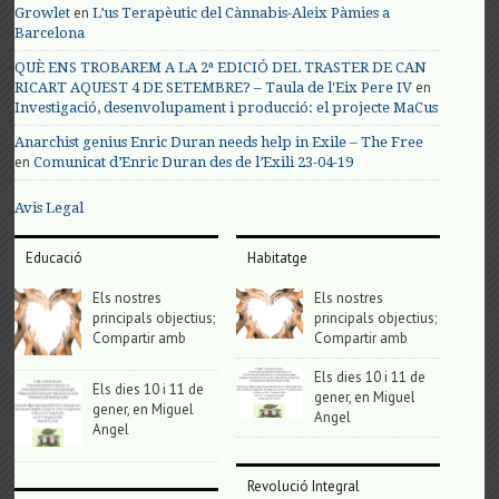
en
Growlet
L’us Terapèutic del Cànnabis-Aleix Pàmies a
Barcelona
QUÈ ENS TROBAREM A LA 2ª EDICIÓ DEL TRASTER DE CAN
en
RICART AQUEST 4 DE SETEMBRE? – Taula de l'Eix Pere IV
Investigació, desenvolupament i producció: el projecte MaCus
Anarchist genius Enric Duran needs help in Exile – The Free
en
Comunicat d’Enric Duran des de l’Exili 23-04-19
Avis Legal
Educació
Habitatge
Els nostres
Els nostres
principals objectius;
principals objectius;
Compartir amb
Compartir amb
Els dies 10 i 11 de
Els dies 10 i 11 de
gener, en Miguel
gener, en Miguel
Angel
Angel
Revolució Integral