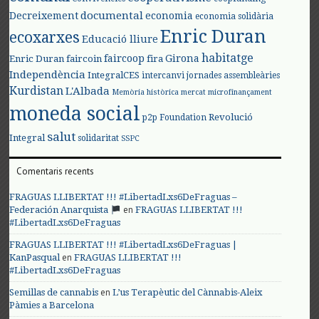
documental
Decreixement
economia
economia solidària
Enric Duran
ecoxarxes
Educació lliure
habitatge
faircoop
Girona
Enric Duran
faircoin
fira
Independència
IntegralCES
intercanvi
jornades assembleàries
Kurdistan
L'Albada
Memòria històrica
mercat
microfinançament
moneda social
Revolució
p2p Foundation
salut
Integral
solidaritat
SSPC
Comentaris recents
FRAGUAS LLIBERTAT !!! #LibertadLxs6DeFraguas –
en
Federación Anarquista
FRAGUAS LLIBERTAT !!!
#LibertadLxs6DeFraguas
FRAGUAS LLIBERTAT !!! #LibertadLxs6DeFraguas |
en
KanPasqual
FRAGUAS LLIBERTAT !!!
#LibertadLxs6DeFraguas
en
Semillas de cannabis
L’us Terapèutic del Cànnabis-Aleix
Pàmies a Barcelona