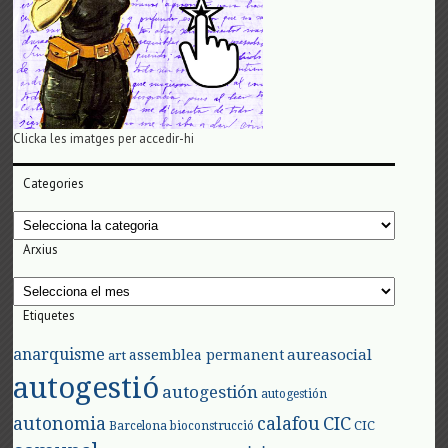
Clicka les imatges per accedir-hi
Categories
Categories
Arxius
Arxius
Etiquetes
anarquisme
aureasocial
assemblea permanent
art
autogestió
autogestión
autogestión
autonomia
calafou
CIC
CIC
Barcelona
bioconstrucció