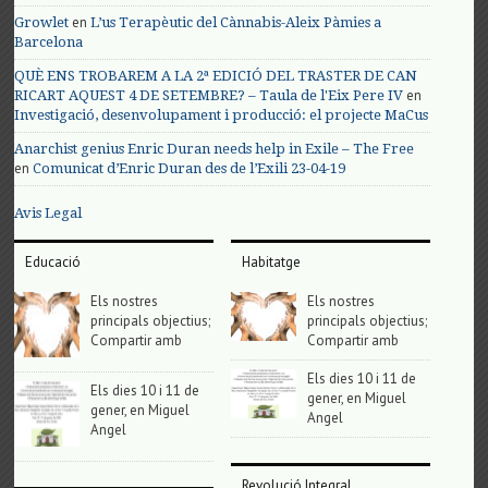
en
Growlet
L’us Terapèutic del Cànnabis-Aleix Pàmies a
Barcelona
QUÈ ENS TROBAREM A LA 2ª EDICIÓ DEL TRASTER DE CAN
en
RICART AQUEST 4 DE SETEMBRE? – Taula de l'Eix Pere IV
Investigació, desenvolupament i producció: el projecte MaCus
Anarchist genius Enric Duran needs help in Exile – The Free
en
Comunicat d’Enric Duran des de l’Exili 23-04-19
Avis Legal
Educació
Habitatge
Els nostres
Els nostres
principals objectius;
principals objectius;
Compartir amb
Compartir amb
Els dies 10 i 11 de
Els dies 10 i 11 de
gener, en Miguel
gener, en Miguel
Angel
Angel
Revolució Integral