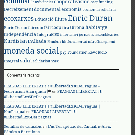
comunal
cooperativisme
Convivències
coopfunding
documental
Decreixement
economia
economia solidària
Enric Duran
ecoxarxes
Educació lliure
habitatge
faircoop
Girona
Enric Duran
faircoin
fira
Independència
IntegralCES
intercanvi
jornades assembleàries
Kurdistan
L'Albada
Memòria històrica
mercat
microfinançament
moneda social
Revolució
p2p Foundation
salut
Integral
solidaritat
SSPC
Comentaris recents
FRAGUAS LLIBERTAT !!! #LibertadLxs6DeFraguas –
en
Federación Anarquista
FRAGUAS LLIBERTAT !!!
#LibertadLxs6DeFraguas
FRAGUAS LLIBERTAT !!! #LibertadLxs6DeFraguas |
en
KanPasqual
FRAGUAS LLIBERTAT !!!
#LibertadLxs6DeFraguas
en
Semillas de cannabis
L’us Terapèutic del Cànnabis-Aleix
Pàmies a Barcelona