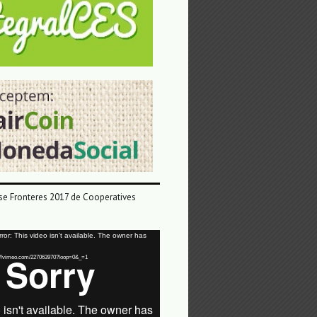
e Fronteres 2017 de Cooperatives
or: This video isn't available. The owner has
tps://vimeo.com/227063970?loop=0&_=1