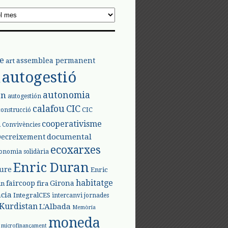
e
assemblea permanent
art
autogestió
l
autonomia
ón
autogestión
calafou
CIC
CIC
construcció
l
cooperativisme
Convivències
documental
Decreixement
ecoxarxes
onomia solidària
Enric Duran
iure
Enric
habitatge
faircoop
Girona
in
fira
cia
IntegralCES
intercanvi
jornades
Kurdistan
L'Albada
Memòria
moneda
microfinançament