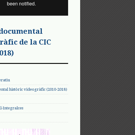
 documental
ràfic de la CIC
018)
eratiu
tal històric videogràfic (2010-2018)
-Integralces