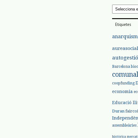
Arxius
Etiquetes
anarquism
aureasocia
autogesti
Barcelona
bio
comuna
coopfunding
economia
ec
Educació ll
Duran
fairco
Independèn
assembleàries
històrica
mercat