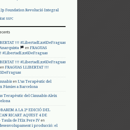
Revolució Integral
p2p Foundation
itat
SSPC
ecents
BERTAT !!! #LibertadLxs6DeFraguas
en
 Anarquista
FRAGUAS
! #LibertadLxs6DeFraguas
BERTAT !!! #LibertadLxs6DeFraguas
en
FRAGUAS LLIBERTAT !!!
s6DeFraguas
en
annabis
L’us Terapèutic del
ix Pàmies a Barcelona
us Terapèutic del Cànnabis-Aleix
celona
BAREM A LA 2ª EDICIÓ DEL
CAN RICART AQUEST 4 DE
en
Taula de l'Eix Pere IV
 desenvolupament i producció: el