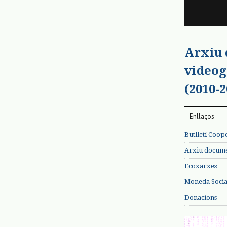
Arxiu
videog
(2010-2
Enllaços
Butlletí Coop
Arxiu documen
Ecoxarxes
Moneda Social
Donacions