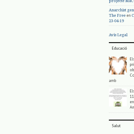
projecte MaC
Anarchist gen
en
The Free
C
23-04-19
Avis Legal
Educació
El
pr
ob
Co
amb
El
11
en
An
Salut