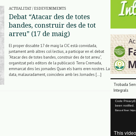
ACTUALITAT
/
ESDEVENIMENTS
Debat “Atacar des de totes
bandes, construir des de tot
arreu” (17 de maig)
El proper dissabte 17 de maig la CIC està convidada,
juntament amb altres col·lectius, a participar en el debat
“Atacar des de totes bandes, construir des de tot arreu”,
organitzat pels editors de la publicació Terra Cremada,
emmarcat dins les jornades Quan els barris eren nostres. La
data, malauradament, coincideix amb les Jornades […]
Trobada Sens
Integrals
Reproductor
Code PrivacyErr
been notified.
de
Baixa el fitxer: ht
vídeo