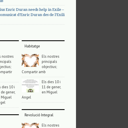
us
ius Enric Duran needs help in Exile –
omunicat d’Enric Duran des de l’Exili
Habitatge
s nostres
Els nostres
incipals
principals
jectius;
objectius;
mpartir
Compartir amb
Els dies 10 i
s dies 10 i
11 de gener,
 de gener,
en Miguel
 Miguel
Angel
gel
Revolució Integral
Els nostres