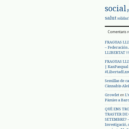
social
salut
solidar
Comentaris r
FRAGUAS LLI
– Federación
LLIBERTAT !!
FRAGUAS LLI
| KanPasqual
#LibertadLx
Semillas de c
Cànnabis-Ale
en
Growlet
L’
Pàmies a Bar
QUÈ ENS TRO
TRASTER DE 
SETEMBRE? – 
Investigació,