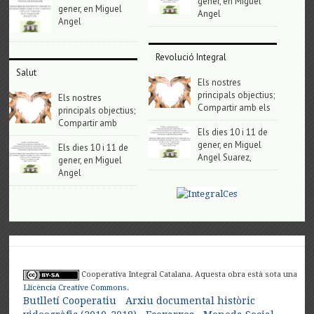
gener, en Miguel
gener, en Miguel
Angel
Angel
Revolució Integral
Salut
Els nostres
principals objectius;
Els nostres
Compartir amb els
principals objectius;
Compartir amb
Els dies 10 i 11 de
gener, en Miguel
Els dies 10 i 11 de
Angel Suarez,
gener, en Miguel
Angel
Cooperativa Integral Catalana. Aquesta obra està sota una
Llicència Creative Commons
.
Butlletí Cooperatiu
Arxiu documental històric