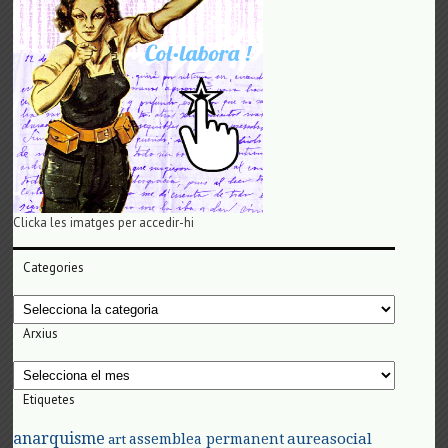
Clicka les imatges per accedir-hi
Categories
Categories
Arxius
Arxius
Etiquetes
anarquisme
aureasocial
assemblea permanent
art