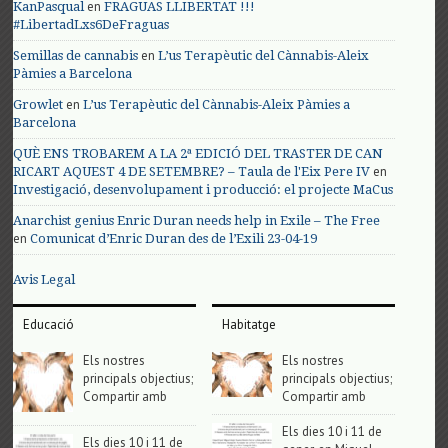
en
KanPasqual
FRAGUAS LLIBERTAT !!!
#LibertadLxs6DeFraguas
en
Semillas de cannabis
L’us Terapèutic del Cànnabis-Aleix
Pàmies a Barcelona
en
Growlet
L’us Terapèutic del Cànnabis-Aleix Pàmies a
Barcelona
QUÈ ENS TROBAREM A LA 2ª EDICIÓ DEL TRASTER DE CAN
en
RICART AQUEST 4 DE SETEMBRE? – Taula de l'Eix Pere IV
Investigació, desenvolupament i producció: el projecte MaCus
Anarchist genius Enric Duran needs help in Exile – The Free
en
Comunicat d’Enric Duran des de l’Exili 23-04-19
Avis Legal
Educació
Habitatge
Els nostres
Els nostres
principals objectius;
principals objectius;
Compartir amb
Compartir amb
Els dies 10 i 11 de
Els dies 10 i 11 de