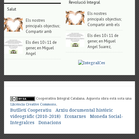
Revolució Integral
Salut
Els nostres
principals objectius;
Els nostres
Compartir amb els
principals objectius;
Compartir amb
Els dies 10 i 11 de
gener, en Miguel
Els dies 10 i 11 de
Angel Suarez,
gener, en Miguel
Angel
Cooperativa Integral Catalana. Aquesta obra està sota una
Llicència Creative Commons
.
Butlletí Cooperatiu
Arxiu documental històric
videogràfic (2010-2018)
Ecoxarxes
Moneda Social-
Integralces
Donacions