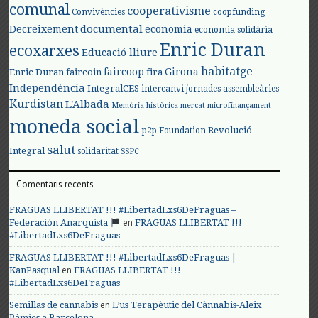
comunal
cooperativisme
Convivències
coopfunding
documental
Decreixement
economia
economia solidària
Enric Duran
ecoxarxes
Educació lliure
habitatge
faircoop
Girona
Enric Duran
faircoin
fira
Independència
IntegralCES
intercanvi
jornades assembleàries
Kurdistan
L'Albada
Memòria històrica
mercat
microfinançament
moneda social
Revolució
p2p Foundation
salut
Integral
solidaritat
SSPC
Comentaris recents
FRAGUAS LLIBERTAT !!! #LibertadLxs6DeFraguas –
en
Federación Anarquista
FRAGUAS LLIBERTAT !!!
#LibertadLxs6DeFraguas
FRAGUAS LLIBERTAT !!! #LibertadLxs6DeFraguas |
en
KanPasqual
FRAGUAS LLIBERTAT !!!
#LibertadLxs6DeFraguas
en
Semillas de cannabis
L’us Terapèutic del Cànnabis-Aleix
Pàmies a Barcelona