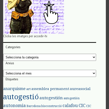
Clicka les imatges per accedir-hi
Categories
Categories
Arxius
Arxius
Etiquetes
anarquisme
aureasocial
assemblea permanent
art
autogestió
autogestión
autogestión
autonomia
calafou
CIC
CIC
Barcelona
bioconstrucció