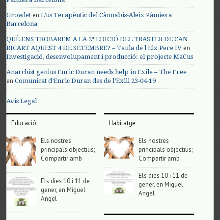
en
Growlet
L’us Terapèutic del Cànnabis-Aleix Pàmies a
Barcelona
QUÈ ENS TROBAREM A LA 2ª EDICIÓ DEL TRASTER DE CAN
en
RICART AQUEST 4 DE SETEMBRE? – Taula de l'Eix Pere IV
Investigació, desenvolupament i producció: el projecte MaCus
Anarchist genius Enric Duran needs help in Exile – The Free
en
Comunicat d’Enric Duran des de l’Exili 23-04-19
Avis Legal
Educació
Habitatge
Els nostres
Els nostres
principals objectius;
principals objectius;
Compartir amb
Compartir amb
Els dies 10 i 11 de
Els dies 10 i 11 de
gener, en Miguel
gener, en Miguel
Angel
Angel