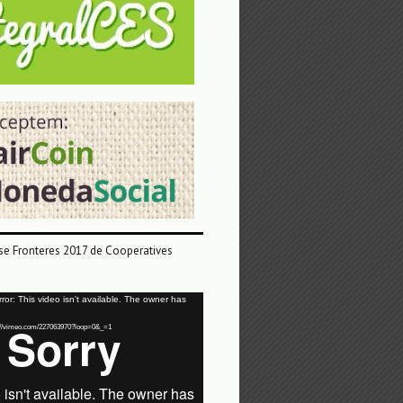
e Fronteres 2017 de Cooperatives
or: This video isn't available. The owner has
tps://vimeo.com/227063970?loop=0&_=1