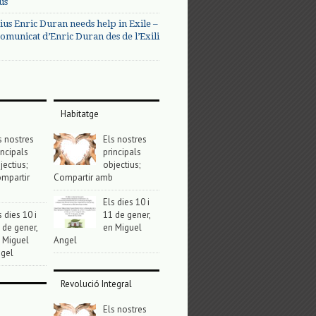
us
ius Enric Duran needs help in Exile –
omunicat d’Enric Duran des de l’Exili
Habitatge
s nostres
Els nostres
incipals
principals
jectius;
objectius;
mpartir
Compartir amb
Els dies 10 i
s dies 10 i
11 de gener,
 de gener,
en Miguel
 Miguel
Angel
gel
Revolució Integral
Els nostres