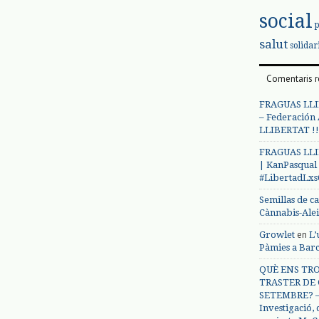
social
salut
solidar
Comentaris r
FRAGUAS LLI
– Federación
LLIBERTAT !!
FRAGUAS LLI
| KanPasqual
#LibertadLx
Semillas de c
Cànnabis-Ale
en
Growlet
L’
Pàmies a Bar
QUÈ ENS TRO
TRASTER DE 
SETEMBRE? – 
Investigació,