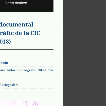
 documental
ràfic de la CIC
018)
eratiu
tal històric videogràfic (2010-2018)
-Integralces