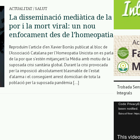
ACTUALITAT
/
SALUT
La disseminació mediàtica de la
por i la mort viral: un nou
enfocament des de l’homeopatia
Reproduïm l’article d’en Xavier Borràs publicat al bloc de
l’Associació Catalana per l’Homeopatia Unicista on es parla
de la por que s’estén mitjançant la Mèdia amb motiu de la
suposada crisi sanitària global. Durant la crisi provocada
per la imposició absolutament blasmable de l’estat
d’alarma i el consegüent arrest domiciliari de tota la
població per la suposada pandèmia […]
Trobada Sens
Integrals
Reproductor
Code PrivacyErr
been notified.
de
Baixa el fitxer: ht
vídeo