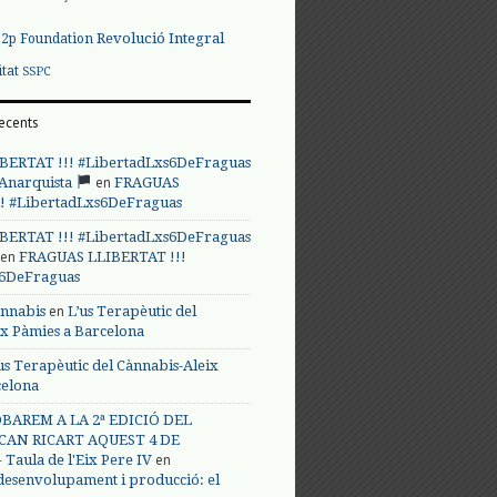
Revolució Integral
p2p Foundation
itat
SSPC
ecents
BERTAT !!! #LibertadLxs6DeFraguas
en
 Anarquista
FRAGUAS
! #LibertadLxs6DeFraguas
BERTAT !!! #LibertadLxs6DeFraguas
en
FRAGUAS LLIBERTAT !!!
s6DeFraguas
en
annabis
L’us Terapèutic del
ix Pàmies a Barcelona
us Terapèutic del Cànnabis-Aleix
celona
BAREM A LA 2ª EDICIÓ DEL
CAN RICART AQUEST 4 DE
en
Taula de l'Eix Pere IV
 desenvolupament i producció: el