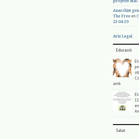
projecte MaC
Anarchist gen
en
The Free
C
23-04-19
Avis Legal
Educació
El
pr
ob
Co
amb
El
11
en
An
Salut