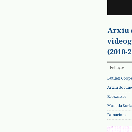
Arxiu
videog
(2010-2
Enllaços
Butlletí Coop
Arxiu documen
Ecoxarxes
Moneda Social
Donacions