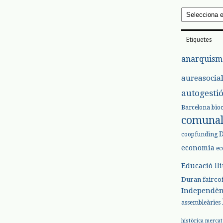
Arxius
Etiquetes
anarquism
aureasocia
autogesti
Barcelona
bio
comuna
coopfunding
economia
ec
Educació ll
Duran
fairco
Independèn
assembleàries
històrica
mercat