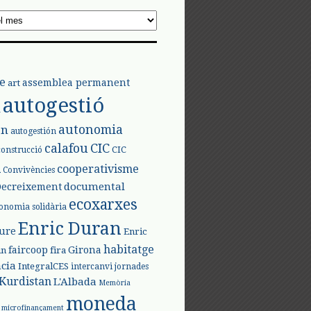
e
assemblea permanent
art
autogestió
l
autonomia
ón
autogestión
calafou
CIC
CIC
construcció
l
cooperativisme
Convivències
documental
Decreixement
ecoxarxes
onomia solidària
Enric Duran
iure
Enric
habitatge
faircoop
Girona
in
fira
cia
IntegralCES
intercanvi
jornades
Kurdistan
L'Albada
Memòria
moneda
microfinançament