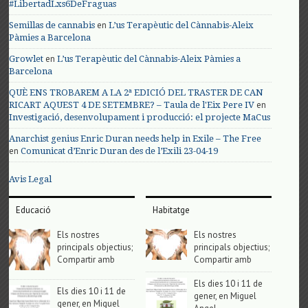
#LibertadLxs6DeFraguas
en
Semillas de cannabis
L’us Terapèutic del Cànnabis-Aleix
Pàmies a Barcelona
en
Growlet
L’us Terapèutic del Cànnabis-Aleix Pàmies a
Barcelona
QUÈ ENS TROBAREM A LA 2ª EDICIÓ DEL TRASTER DE CAN
en
RICART AQUEST 4 DE SETEMBRE? – Taula de l'Eix Pere IV
Investigació, desenvolupament i producció: el projecte MaCus
Anarchist genius Enric Duran needs help in Exile – The Free
en
Comunicat d’Enric Duran des de l’Exili 23-04-19
Avis Legal
Educació
Habitatge
Els nostres
Els nostres
principals objectius;
principals objectius;
Compartir amb
Compartir amb
Els dies 10 i 11 de
Els dies 10 i 11 de
gener, en Miguel
gener, en Miguel