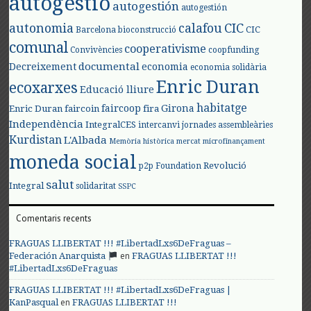
autogestió
autogestión
autogestión
autonomia
calafou
CIC
CIC
Barcelona
bioconstrucció
comunal
cooperativisme
Convivències
coopfunding
documental
Decreixement
economia
economia solidària
Enric Duran
ecoxarxes
Educació lliure
habitatge
faircoop
Girona
Enric Duran
faircoin
fira
Independència
IntegralCES
intercanvi
jornades assembleàries
Kurdistan
L'Albada
Memòria històrica
mercat
microfinançament
moneda social
Revolució
p2p Foundation
salut
Integral
solidaritat
SSPC
Comentaris recents
FRAGUAS LLIBERTAT !!! #LibertadLxs6DeFraguas –
en
Federación Anarquista
FRAGUAS LLIBERTAT !!!
#LibertadLxs6DeFraguas
FRAGUAS LLIBERTAT !!! #LibertadLxs6DeFraguas |
en
KanPasqual
FRAGUAS LLIBERTAT !!!