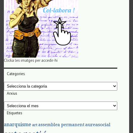
Clicka les imatges per accedir-hi
Categories
Categories
Arxius
Arxius
Etiquetes
anarquisme
aureasocial
assemblea permanent
art