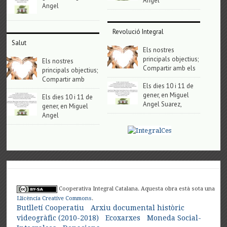
Angel
Angel
Revolució Integral
Salut
Els nostres
principals objectius;
Els nostres
Compartir amb els
principals objectius;
Compartir amb
Els dies 10 i 11 de
gener, en Miguel
Els dies 10 i 11 de
Angel Suarez,
gener, en Miguel
Angel
Cooperativa Integral Catalana. Aquesta obra està sota una
Llicència Creative Commons
.
Butlletí Cooperatiu
Arxiu documental històric
videogràfic (2010-2018)
Ecoxarxes
Moneda Social-