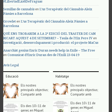
#LibertadLxs6DeFraguas
en
Semillas de cannabis
L’us Terapèutic del Cànnabis-Aleix
Pàmies a Barcelona
en
Growlet
L’us Terapèutic del Cànnabis-Aleix Pàmies a
Barcelona
QUÈ ENS TROBAREM A LA 2ª EDICIÓ DEL TRASTER DE CAN
en
RICART AQUEST 4 DE SETEMBRE? – Taula de l'Eix Pere IV
Investigació, desenvolupament i producció: el projecte MaCus
Anarchist genius Enric Duran needs help in Exile – The Free
en
Comunicat d’Enric Duran des de l’Exili 23-04-19
Avis Legal
Educació
Habitatge
Els nostres
Els nostres
principals objectius;
principals objectius;
Compartir amb
Compartir amb
Els dies 10 i 11 de
Els dies 10 i 11 de
gener, en Miguel
gener, en Miguel