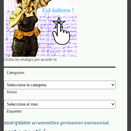
Clicka les imatges per accedir-hi
Categories
Categories
Arxius
Arxius
Etiquetes
anarquisme
aureasocial
assemblea permanent
art