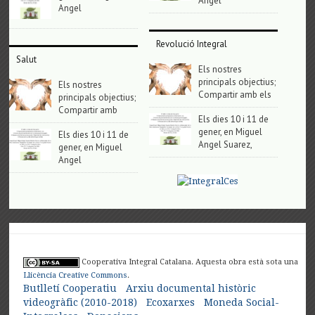
Angel
Angel
Revolució Integral
Salut
Els nostres
principals objectius;
Els nostres
Compartir amb els
principals objectius;
Compartir amb
Els dies 10 i 11 de
gener, en Miguel
Els dies 10 i 11 de
Angel Suarez,
gener, en Miguel
Angel
Cooperativa Integral Catalana. Aquesta obra està sota una
Llicència Creative Commons
.
Butlletí Cooperatiu
Arxiu documental històric
videogràfic (2010-2018)
Ecoxarxes
Moneda Social-