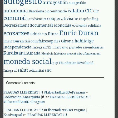
autogestió
autogestión
autogestión
autonomia
calafou
CIC
CIC
Barcelona
bioconstrucció
comunal
cooperativisme
Convivències
coopfunding
documental
Decreixement
economia
economia solidària
Enric Duran
ecoxarxes
Educació lliure
habitatge
faircoop
Girona
Enric Duran
faircoin
fira
Independència
IntegralCES
intercanvi
jornades assembleàries
Kurdistan
L'Albada
Memòria històrica
mercat
microfinançament
moneda social
Revolució
p2p Foundation
salut
Integral
solidaritat
SSPC
Comentaris recents
FRAGUAS LLIBERTAT !!! #LibertadLxs6DeFraguas –
en
Federación Anarquista
FRAGUAS LLIBERTAT !!!
#LibertadLxs6DeFraguas
FRAGUAS LLIBERTAT !!! #LibertadLxs6DeFraguas |
en
KanPasqual
FRAGUAS LLIBERTAT !!!