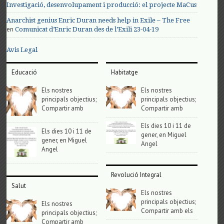
Investigació, desenvolupament i producció: el projecte MaCus
Anarchist genius Enric Duran needs help in Exile – The Free
en
Comunicat d’Enric Duran des de l’Exili 23-04-19
Avis Legal
Educació
Habitatge
Els nostres
Els nostres
principals objectius;
principals objectius;
Compartir amb
Compartir amb
Els dies 10 i 11 de
Els dies 10 i 11 de
gener, en Miguel
gener, en Miguel
Angel
Angel
Revolució Integral
Salut
Els nostres
principals objectius;
Els nostres
Compartir amb els
principals objectius;
Compartir amb