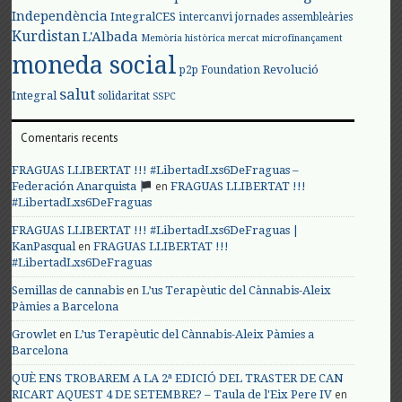
Independència
IntegralCES
intercanvi
jornades assembleàries
Kurdistan
L'Albada
Memòria històrica
mercat
microfinançament
moneda social
Revolució
p2p Foundation
salut
Integral
solidaritat
SSPC
Comentaris recents
FRAGUAS LLIBERTAT !!! #LibertadLxs6DeFraguas –
en
Federación Anarquista
FRAGUAS LLIBERTAT !!!
#LibertadLxs6DeFraguas
FRAGUAS LLIBERTAT !!! #LibertadLxs6DeFraguas |
en
KanPasqual
FRAGUAS LLIBERTAT !!!
#LibertadLxs6DeFraguas
en
Semillas de cannabis
L’us Terapèutic del Cànnabis-Aleix
Pàmies a Barcelona
en
Growlet
L’us Terapèutic del Cànnabis-Aleix Pàmies a
Barcelona
QUÈ ENS TROBAREM A LA 2ª EDICIÓ DEL TRASTER DE CAN
en
RICART AQUEST 4 DE SETEMBRE? – Taula de l'Eix Pere IV