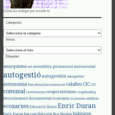
Clicka les imatges per accedir-hi
Categories
Categories
Arxius
Arxius
Etiquetes
anarquisme
aureasocial
assemblea permanent
art
autogestió
autogestión
autogestión
autonomia
calafou
CIC
CIC
Barcelona
bioconstrucció
comunal
cooperativisme
Convivències
coopfunding
documental
Decreixement
economia
economia solidària
Enric Duran
ecoxarxes
Educació lliure
habitatge
faircoop
Girona
Enric Duran
faircoin
fira