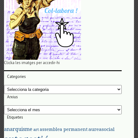
Clicka les imatges per accedir-hi
Categories
Categories
Arxius
Arxius
Etiquetes
anarquisme
aureasocial
assemblea permanent
art