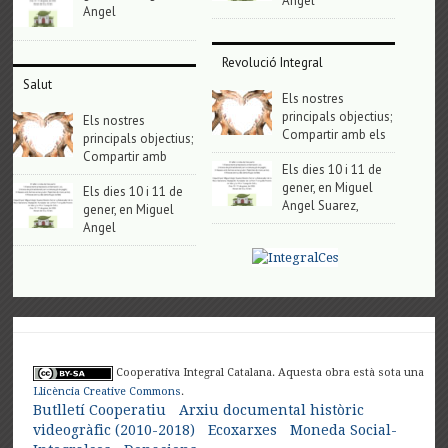
Angel
Angel
Revolució Integral
Salut
Els nostres
principals objectius;
Els nostres
Compartir amb els
principals objectius;
Compartir amb
Els dies 10 i 11 de
gener, en Miguel
Els dies 10 i 11 de
Angel Suarez,
gener, en Miguel
Angel
Cooperativa Integral Catalana. Aquesta obra està sota una
Llicència Creative Commons
.
Butlletí Cooperatiu
Arxiu documental històric
videogràfic (2010-2018)
Ecoxarxes
Moneda Social-