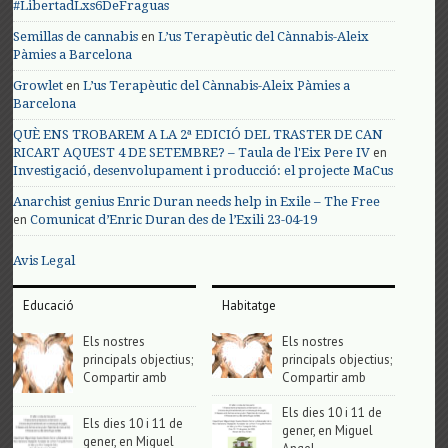
#LibertadLxs6DeFraguas
en
Semillas de cannabis
L’us Terapèutic del Cànnabis-Aleix
Pàmies a Barcelona
en
Growlet
L’us Terapèutic del Cànnabis-Aleix Pàmies a
Barcelona
QUÈ ENS TROBAREM A LA 2ª EDICIÓ DEL TRASTER DE CAN
en
RICART AQUEST 4 DE SETEMBRE? – Taula de l'Eix Pere IV
Investigació, desenvolupament i producció: el projecte MaCus
Anarchist genius Enric Duran needs help in Exile – The Free
en
Comunicat d’Enric Duran des de l’Exili 23-04-19
Avis Legal
Educació
Habitatge
Els nostres
Els nostres
principals objectius;
principals objectius;
Compartir amb
Compartir amb
Els dies 10 i 11 de
Els dies 10 i 11 de
gener, en Miguel
gener, en Miguel