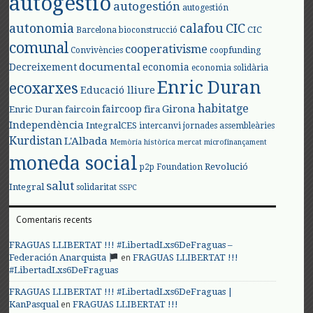
autogestió
autogestión
autogestión
autonomia
calafou
CIC
CIC
Barcelona
bioconstrucció
comunal
cooperativisme
Convivències
coopfunding
documental
Decreixement
economia
economia solidària
Enric Duran
ecoxarxes
Educació lliure
habitatge
faircoop
Girona
Enric Duran
faircoin
fira
Independència
IntegralCES
intercanvi
jornades assembleàries
Kurdistan
L'Albada
Memòria històrica
mercat
microfinançament
moneda social
Revolució
p2p Foundation
salut
Integral
solidaritat
SSPC
Comentaris recents
FRAGUAS LLIBERTAT !!! #LibertadLxs6DeFraguas –
en
Federación Anarquista
FRAGUAS LLIBERTAT !!!
#LibertadLxs6DeFraguas
FRAGUAS LLIBERTAT !!! #LibertadLxs6DeFraguas |
en
KanPasqual
FRAGUAS LLIBERTAT !!!