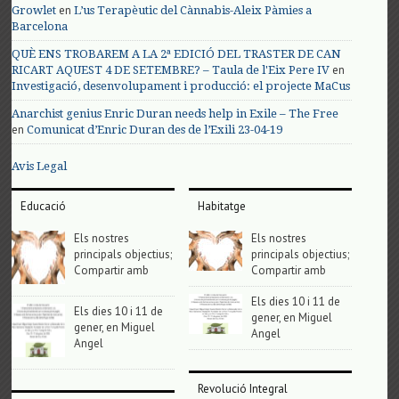
en
Growlet
L’us Terapèutic del Cànnabis-Aleix Pàmies a
Barcelona
QUÈ ENS TROBAREM A LA 2ª EDICIÓ DEL TRASTER DE CAN
en
RICART AQUEST 4 DE SETEMBRE? – Taula de l'Eix Pere IV
Investigació, desenvolupament i producció: el projecte MaCus
Anarchist genius Enric Duran needs help in Exile – The Free
en
Comunicat d’Enric Duran des de l’Exili 23-04-19
Avis Legal
Educació
Habitatge
Els nostres
Els nostres
principals objectius;
principals objectius;
Compartir amb
Compartir amb
Els dies 10 i 11 de
Els dies 10 i 11 de
gener, en Miguel
gener, en Miguel
Angel
Angel
Revolució Integral