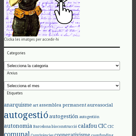
Clicka les imatges per accedir-hi
Categories
Categories
Arxius
Arxius
Etiquetes
anarquisme
aureasocial
assemblea permanent
art
autogestió
autogestión
autogestión
autonomia
calafou
CIC
CIC
Barcelona
bioconstrucció
comunal
cooperativisme
Convivències
coopfunding