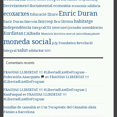
documental
Decreixement
economia
economia solidària
Enric Duran
ecoxarxes
Educació lliure
habitatge
faircoop
Girona
Enric Duran
faircoin
fira
Independència
IntegralCES
intercanvi
jornades assembleàries
Kurdistan
L'Albada
Memòria històrica
mercat
microfinançament
moneda social
Revolució
p2p Foundation
salut
Integral
solidaritat
SSPC
Comentaris recents
FRAGUAS LLIBERTAT !!! #LibertadLxs6DeFraguas –
en
Federación Anarquista
FRAGUAS LLIBERTAT !!!
#LibertadLxs6DeFraguas
FRAGUAS LLIBERTAT !!! #LibertadLxs6DeFraguas |
en
KanPasqual
FRAGUAS LLIBERTAT !!!
#LibertadLxs6DeFraguas
en
Semillas de cannabis
L’us Terapèutic del Cànnabis-Aleix
Pàmies a Barcelona