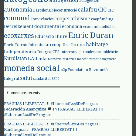
autogestión
autogestión
autonomia
calafou
CIC
CIC
Barcelona
bioconstrucció
comunal
cooperativisme
Convivències
coopfunding
documental
Decreixement
economia
economia solidària
Enric Duran
ecoxarxes
Educació lliure
habitatge
faircoop
Girona
Enric Duran
faircoin
fira
Independència
IntegralCES
intercanvi
jornades assembleàries
Kurdistan
L'Albada
Memòria històrica
mercat
microfinançament
moneda social
Revolució
p2p Foundation
salut
Integral
solidaritat
SSPC
Comentaris recents
FRAGUAS LLIBERTAT !!! #LibertadLxs6DeFraguas –
en
Federación Anarquista
FRAGUAS LLIBERTAT !!!
#LibertadLxs6DeFraguas
FRAGUAS LLIBERTAT !!! #LibertadLxs6DeFraguas |
en
KanPasqual
FRAGUAS LLIBERTAT !!!
#LibertadLxs6DeFraguas