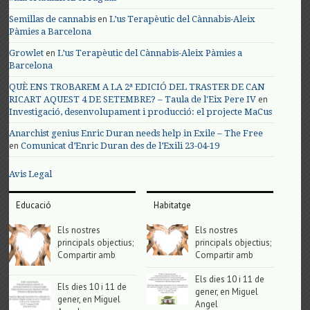
en
Semillas de cannabis
L’us Terapèutic del Cànnabis-Aleix
Pàmies a Barcelona
en
Growlet
L’us Terapèutic del Cànnabis-Aleix Pàmies a
Barcelona
QUÈ ENS TROBAREM A LA 2ª EDICIÓ DEL TRASTER DE CAN
en
RICART AQUEST 4 DE SETEMBRE? – Taula de l'Eix Pere IV
Investigació, desenvolupament i producció: el projecte MaCus
Anarchist genius Enric Duran needs help in Exile – The Free
en
Comunicat d’Enric Duran des de l’Exili 23-04-19
Avis Legal
Educació
Habitatge
Els nostres
Els nostres
principals objectius;
principals objectius;
Compartir amb
Compartir amb
Els dies 10 i 11 de
Els dies 10 i 11 de
gener, en Miguel
gener, en Miguel
Angel