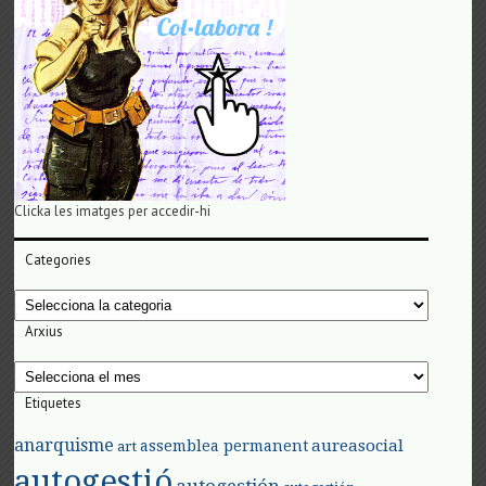
Clicka les imatges per accedir-hi
Categories
Categories
Arxius
Arxius
Etiquetes
anarquisme
aureasocial
assemblea permanent
art
autogestió