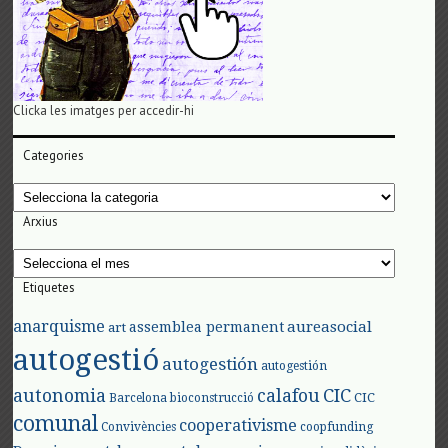
Clicka les imatges per accedir-hi
Categories
Categories
Arxius
Arxius
Etiquetes
anarquisme
aureasocial
assemblea permanent
art
autogestió
autogestión
autogestión
autonomia
calafou
CIC
CIC
Barcelona
bioconstrucció
comunal
cooperativisme
Convivències
coopfunding