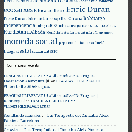
documental
Decreixement
economia
economia solidària
Enric Duran
ecoxarxes
Educació lliure
habitatge
faircoop
Girona
Enric Duran
faircoin
fira
Independència
IntegralCES
intercanvi
jornades assembleàries
Kurdistan
L'Albada
Memòria històrica
mercat
microfinançament
moneda social
Revolució
p2p Foundation
salut
Integral
solidaritat
SSPC
Comentaris recents
FRAGUAS LLIBERTAT !!! #LibertadLxs6DeFraguas –
en
Federación Anarquista
FRAGUAS LLIBERTAT !!!
#LibertadLxs6DeFraguas
FRAGUAS LLIBERTAT !!! #LibertadLxs6DeFraguas |
en
KanPasqual
FRAGUAS LLIBERTAT !!!
#LibertadLxs6DeFraguas
en
Semillas de cannabis
L’us Terapèutic del Cànnabis-Aleix
Pàmies a Barcelona
en
Growlet
L’us Terapèutic del Cànnabis-Aleix Pàmies a