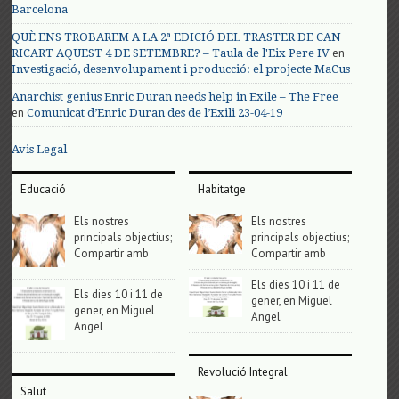
Barcelona
QUÈ ENS TROBAREM A LA 2ª EDICIÓ DEL TRASTER DE CAN
en
RICART AQUEST 4 DE SETEMBRE? – Taula de l'Eix Pere IV
Investigació, desenvolupament i producció: el projecte MaCus
Anarchist genius Enric Duran needs help in Exile – The Free
en
Comunicat d’Enric Duran des de l’Exili 23-04-19
Avis Legal
Educació
Habitatge
Els nostres
Els nostres
principals objectius;
principals objectius;
Compartir amb
Compartir amb
Els dies 10 i 11 de
Els dies 10 i 11 de
gener, en Miguel
gener, en Miguel
Angel
Angel
Revolució Integral
Salut