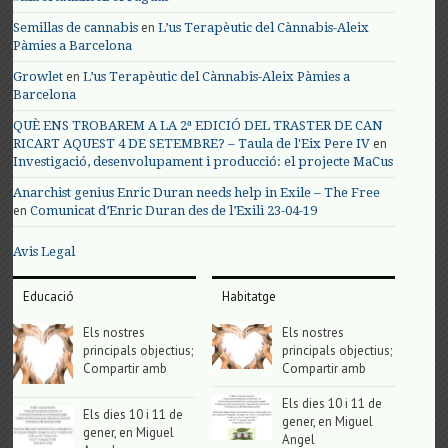
en
Semillas de cannabis
L’us Terapèutic del Cànnabis-Aleix
Pàmies a Barcelona
en
Growlet
L’us Terapèutic del Cànnabis-Aleix Pàmies a
Barcelona
QUÈ ENS TROBAREM A LA 2ª EDICIÓ DEL TRASTER DE CAN
en
RICART AQUEST 4 DE SETEMBRE? – Taula de l'Eix Pere IV
Investigació, desenvolupament i producció: el projecte MaCus
Anarchist genius Enric Duran needs help in Exile – The Free
en
Comunicat d’Enric Duran des de l’Exili 23-04-19
Avis Legal
Educació
Habitatge
Els nostres
Els nostres
principals objectius;
principals objectius;
Compartir amb
Compartir amb
Els dies 10 i 11 de
Els dies 10 i 11 de
gener, en Miguel
gener, en Miguel
Angel