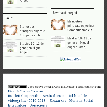
Angel
Revolució Integral
Salut
Els nostres
principals objectius;
Els nostres
Compartir amb els
principals objectius;
Compartir amb
Els dies 10 i 11 de
gener, en Miguel
Els dies 10 i 11 de
Angel Suarez,
gener, en Miguel
Angel
Cooperativa Integral Catalana. Aquesta obra està sota una
Llicència Creative Commons
.
Butlletí Cooperatiu
Arxiu documental històric
videogràfic (2010-2018)
Ecoxarxes
Moneda Social-
Integralces
Donacions