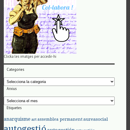
Clicka les imatges per accedir-hi
Categories
Categories
Arxius
Arxius
Etiquetes
anarquisme
aureasocial
assemblea permanent
art
autogestió