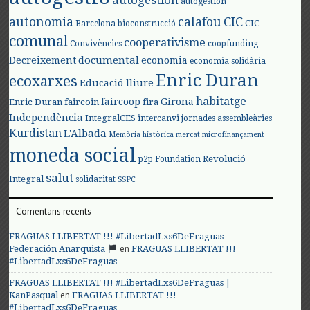
autogestión
autogestión
autonomia
calafou
CIC
CIC
Barcelona
bioconstrucció
comunal
cooperativisme
Convivències
coopfunding
documental
Decreixement
economia
economia solidària
Enric Duran
ecoxarxes
Educació lliure
habitatge
faircoop
Girona
Enric Duran
faircoin
fira
Independència
IntegralCES
intercanvi
jornades assembleàries
Kurdistan
L'Albada
Memòria històrica
mercat
microfinançament
moneda social
Revolució
p2p Foundation
salut
Integral
solidaritat
SSPC
Comentaris recents
FRAGUAS LLIBERTAT !!! #LibertadLxs6DeFraguas –
en
Federación Anarquista
FRAGUAS LLIBERTAT !!!
#LibertadLxs6DeFraguas
FRAGUAS LLIBERTAT !!! #LibertadLxs6DeFraguas |
en
KanPasqual
FRAGUAS LLIBERTAT !!!
#LibertadLxs6DeFraguas