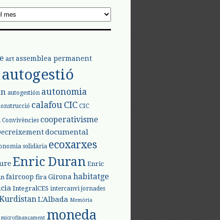
e
assemblea permanent
art
autogestió
l
autonomia
ón
autogestión
calafou
CIC
CIC
construcció
l
cooperativisme
Convivències
documental
Decreixement
ecoxarxes
onomia solidària
Enric Duran
iure
Enric
habitatge
faircoop
Girona
in
fira
cia
IntegralCES
intercanvi
jornades
Kurdistan
L'Albada
Memòria
moneda
microfinançament