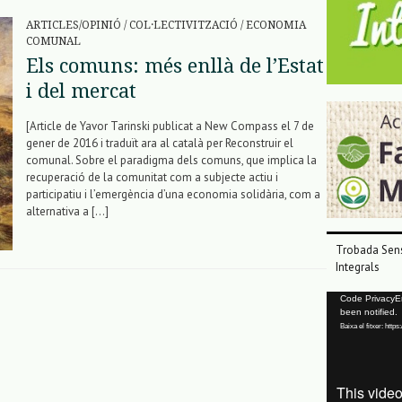
ARTICLES/OPINIÓ
/
COL·LECTIVITZACIÓ
/
ECONOMIA
COMUNAL
Els comuns: més enllà de l’Estat
i del mercat
[Article de Yavor Tarinski publicat a New Compass el 7 de
gener de 2016 i traduït ara al català per Reconstruir el
comunal. Sobre el paradigma dels comuns, que implica la
recuperació de la comunitat com a subjecte actiu i
participatiu i l’emergència d’una economia solidària, com a
alternativa a […]
Trobada Sens
Integrals
Reproductor
Code PrivacyErr
been notified.
de
Baixa el fitxer: ht
vídeo