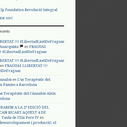
Revolució Integral
p2p Foundation
itat
SSPC
ecents
BERTAT !!! #LibertadLxs6DeFraguas
en
 Anarquista
FRAGUAS
! #LibertadLxs6DeFraguas
BERTAT !!! #LibertadLxs6DeFraguas
en
FRAGUAS LLIBERTAT !!!
s6DeFraguas
en
annabis
L’us Terapèutic del
ix Pàmies a Barcelona
us Terapèutic del Cànnabis-Aleix
celona
BAREM A LA 2ª EDICIÓ DEL
CAN RICART AQUEST 4 DE
en
Taula de l'Eix Pere IV
 desenvolupament i producció: el