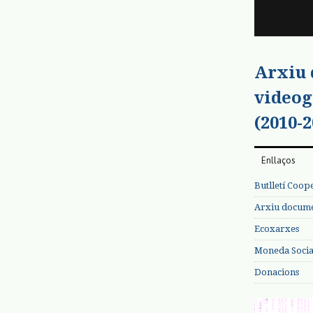
Arxiu
videog
(2010-2
Enllaços
Butlletí Coop
Arxiu documen
Ecoxarxes
Moneda Social
Donacions