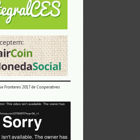
e Fronteres 2017 de Cooperatives
or: This video isn't available. The owner has
tps://vimeo.com/227063970?loop=0&_=1