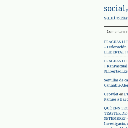
social
salut
solidar
Comentaris r
FRAGUAS LLI
– Federación
LLIBERTAT !!
FRAGUAS LLI
| KanPasqual
#LibertadLx
Semillas de c
Cànnabis-Ale
en
Growlet
L’
Pàmies a Bar
QUÈ ENS TRO
TRASTER DE 
SETEMBRE? – 
Investigació,