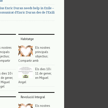
us
ius Enric Duran needs help in Exile –
omunicat d’Enric Duran des de l’Exili
Habitatge
s nostres
Els nostres
incipals
principals
jectius;
objectius;
mpartir
Compartir amb
Els dies 10 i
s dies 10 i
11 de gener,
 de gener,
en Miguel
 Miguel
Angel
gel
Revolució Integral
Els nostres