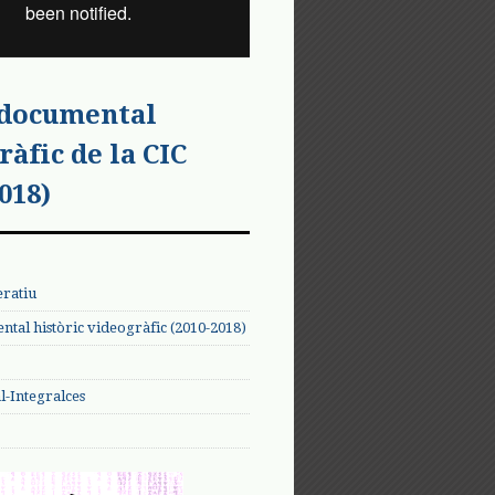
 documental
ràfic de la CIC
018)
eratiu
tal històric videogràfic (2010-2018)
-Integralces