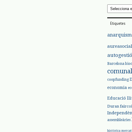
Arxius
Etiquetes
anarquism
aureasocia
autogesti
Barcelona
bio
comuna
coopfunding
economia
ec
Educació ll
Duran
fairco
Independèn
assembleàries
històrica
mercat