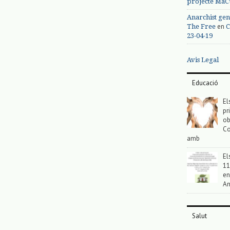
projecte MaC
Anarchist gen
en
The Free
C
23-04-19
Avis Legal
Educació
El
pr
ob
Co
amb
El
11
en
An
Salut