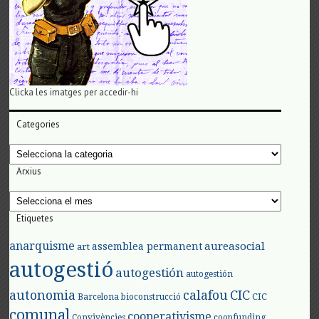
Clicka les imatges per accedir-hi
Categories
Categories
Arxius
Arxius
Etiquetes
anarquisme
aureasocial
assemblea permanent
art
autogestió
autogestión
autogestión
autonomia
calafou
CIC
CIC
Barcelona
bioconstrucció
comunal
cooperativisme
Convivències
coopfunding