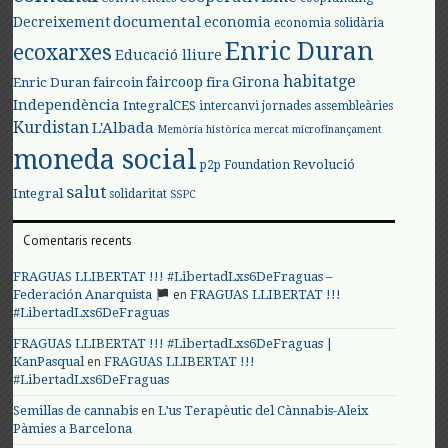
documental
Decreixement
economia
economia solidària
Enric Duran
ecoxarxes
Educació lliure
habitatge
faircoop
Girona
Enric Duran
faircoin
fira
Independència
IntegralCES
intercanvi
jornades assembleàries
Kurdistan
L'Albada
Memòria històrica
mercat
microfinançament
moneda social
Revolució
p2p Foundation
salut
Integral
solidaritat
SSPC
Comentaris recents
FRAGUAS LLIBERTAT !!! #LibertadLxs6DeFraguas –
en
Federación Anarquista
FRAGUAS LLIBERTAT !!!
#LibertadLxs6DeFraguas
FRAGUAS LLIBERTAT !!! #LibertadLxs6DeFraguas |
en
KanPasqual
FRAGUAS LLIBERTAT !!!
#LibertadLxs6DeFraguas
en
Semillas de cannabis
L’us Terapèutic del Cànnabis-Aleix
Pàmies a Barcelona