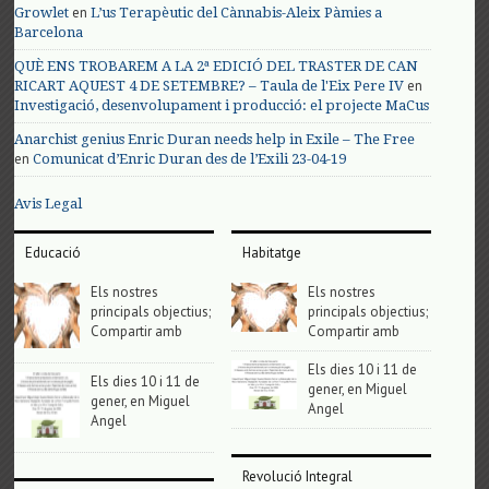
en
Growlet
L’us Terapèutic del Cànnabis-Aleix Pàmies a
Barcelona
QUÈ ENS TROBAREM A LA 2ª EDICIÓ DEL TRASTER DE CAN
en
RICART AQUEST 4 DE SETEMBRE? – Taula de l'Eix Pere IV
Investigació, desenvolupament i producció: el projecte MaCus
Anarchist genius Enric Duran needs help in Exile – The Free
en
Comunicat d’Enric Duran des de l’Exili 23-04-19
Avis Legal
Educació
Habitatge
Els nostres
Els nostres
principals objectius;
principals objectius;
Compartir amb
Compartir amb
Els dies 10 i 11 de
Els dies 10 i 11 de
gener, en Miguel
gener, en Miguel
Angel
Angel
Revolució Integral