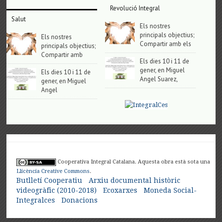
Revolució Integral
Salut
Els nostres
principals objectius;
Els nostres
Compartir amb els
principals objectius;
Compartir amb
Els dies 10 i 11 de
gener, en Miguel
Els dies 10 i 11 de
Angel Suarez,
gener, en Miguel
Angel
Cooperativa Integral Catalana. Aquesta obra està sota una
Llicència Creative Commons
.
Butlletí Cooperatiu
Arxiu documental històric
videogràfic (2010-2018)
Ecoxarxes
Moneda Social-
Integralces
Donacions