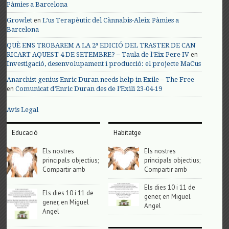
Pàmies a Barcelona
en
Growlet
L’us Terapèutic del Cànnabis-Aleix Pàmies a
Barcelona
QUÈ ENS TROBAREM A LA 2ª EDICIÓ DEL TRASTER DE CAN
en
RICART AQUEST 4 DE SETEMBRE? – Taula de l'Eix Pere IV
Investigació, desenvolupament i producció: el projecte MaCus
Anarchist genius Enric Duran needs help in Exile – The Free
en
Comunicat d’Enric Duran des de l’Exili 23-04-19
Avis Legal
Educació
Habitatge
Els nostres
Els nostres
principals objectius;
principals objectius;
Compartir amb
Compartir amb
Els dies 10 i 11 de
Els dies 10 i 11 de
gener, en Miguel
gener, en Miguel
Angel
Angel