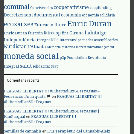
comunal
cooperativisme
Convivències
coopfunding
documental
Decreixement
economia
economia solidària
Enric Duran
ecoxarxes
Educació lliure
habitatge
faircoop
Girona
Enric Duran
faircoin
fira
Independència
IntegralCES
intercanvi
jornades assembleàries
Kurdistan
L'Albada
Memòria històrica
mercat
microfinançament
moneda social
Revolució
p2p Foundation
salut
Integral
solidaritat
SSPC
Comentaris recents
FRAGUAS LLIBERTAT !!! #LibertadLxs6DeFraguas –
en
Federación Anarquista
FRAGUAS LLIBERTAT !!!
#LibertadLxs6DeFraguas
FRAGUAS LLIBERTAT !!! #LibertadLxs6DeFraguas |
en
KanPasqual
FRAGUAS LLIBERTAT !!!
#LibertadLxs6DeFraguas
en
Semillas de cannabis
L’us Terapèutic del Cànnabis-Aleix