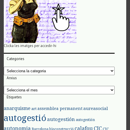
Clicka les imatges per accedir-hi
Categories
Categories
Arxius
Arxius
Etiquetes
anarquisme
aureasocial
assemblea permanent
art
autogestió
autogestión
autogestión
autonomia
calafou
CIC
CIC
Barcelona
bioconstrucció