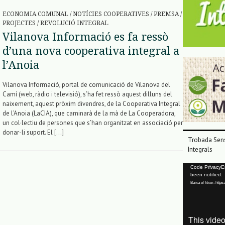
ECONOMIA COMUNAL
/
NOTÍCIES COOPERATIVES
/
PREMSA
/
PROJECTES
/
REVOLUCIÓ INTEGRAL
Vilanova Informació es fa ressò
d’una nova cooperativa integral a
l’Anoia
Vilanova Informació, portal de comunicació de Vilanova del
Camí (web, ràdio i televisió), s’ha fet ressò aquest dilluns del
naixement, aquest pròxim divendres, de la Cooperativa Integral
de l’Anoia (LaCIA), que caminarà de la mà de La Cooperadora,
un col·lectiu de persones que s’han organitzat en associació per
donar-li suport. El […]
Trobada Sens
Integrals
Reproductor
Code PrivacyErr
been notified.
de
Baixa el fitxer: ht
vídeo