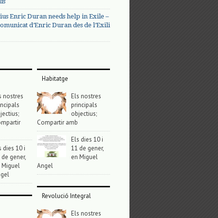
us
ius Enric Duran needs help in Exile –
omunicat d’Enric Duran des de l’Exili
Habitatge
s nostres
Els nostres
incipals
principals
jectius;
objectius;
mpartir
Compartir amb
Els dies 10 i
s dies 10 i
11 de gener,
 de gener,
en Miguel
 Miguel
Angel
gel
Revolució Integral
Els nostres