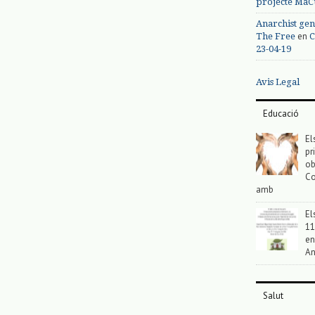
projecte MaC
Anarchist gen
en
The Free
C
23-04-19
Avis Legal
Educació
El
pr
ob
Co
amb
El
11
en
An
Salut