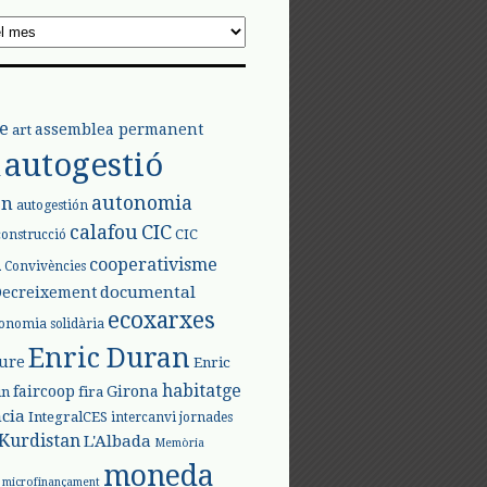
e
assemblea permanent
art
autogestió
l
autonomia
ón
autogestión
calafou
CIC
CIC
construcció
l
cooperativisme
Convivències
documental
Decreixement
ecoxarxes
onomia solidària
Enric Duran
iure
Enric
habitatge
faircoop
Girona
in
fira
cia
IntegralCES
intercanvi
jornades
Kurdistan
L'Albada
Memòria
moneda
microfinançament