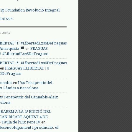
Revolució Integral
p2p Foundation
itat
SSPC
ecents
BERTAT !!! #LibertadLxs6DeFraguas
en
 Anarquista
FRAGUAS
! #LibertadLxs6DeFraguas
BERTAT !!! #LibertadLxs6DeFraguas
en
FRAGUAS LLIBERTAT !!!
s6DeFraguas
en
annabis
L’us Terapèutic del
ix Pàmies a Barcelona
us Terapèutic del Cànnabis-Aleix
celona
BAREM A LA 2ª EDICIÓ DEL
CAN RICART AQUEST 4 DE
en
Taula de l'Eix Pere IV
 desenvolupament i producció: el