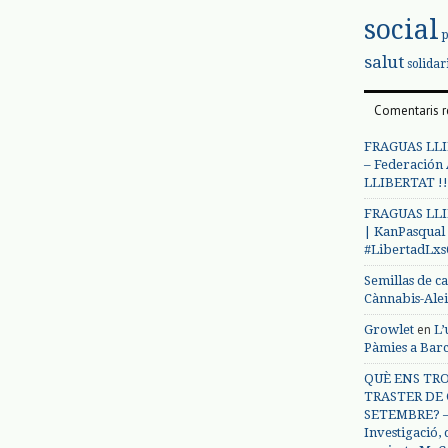
social
salut
solidar
Comentaris r
FRAGUAS LLI
– Federación
LLIBERTAT !!
FRAGUAS LLI
| KanPasqual
#LibertadLx
Semillas de c
Cànnabis-Ale
en
Growlet
L’
Pàmies a Bar
QUÈ ENS TRO
TRASTER DE 
SETEMBRE? – 
Investigació,