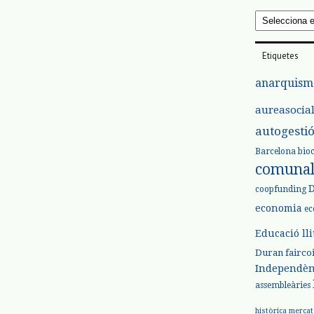
Arxius
Etiquetes
anarquism
aureasocia
autogesti
Barcelona
bio
comuna
coopfunding
economia
ec
Educació ll
Duran
fairco
Independèn
assembleàries
històrica
mercat