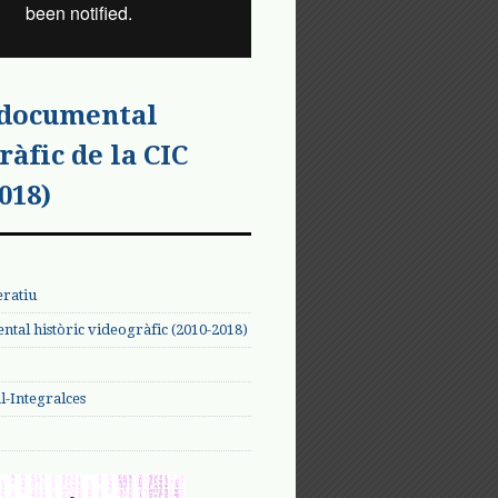
 documental
ràfic de la CIC
018)
eratiu
tal històric videogràfic (2010-2018)
-Integralces