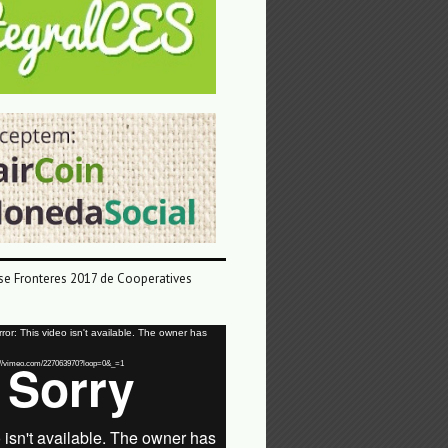
e Fronteres 2017 de Cooperatives
or: This video isn't available. The owner has
tps://vimeo.com/227063970?loop=0&_=1