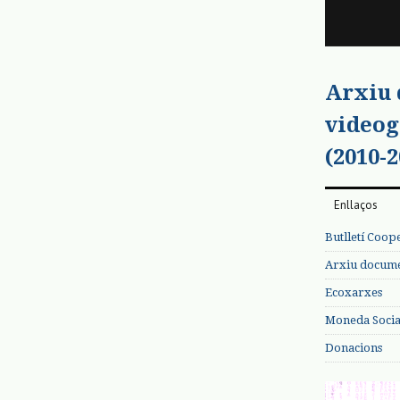
Arxiu
videog
(2010-2
Enllaços
Butlletí Coop
Arxiu documen
Ecoxarxes
Moneda Social
Donacions