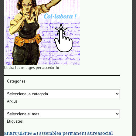
Clicka les imatges per accedir-hi
Categories
Categories
Arxius
Arxius
Etiquetes
anarquisme
aureasocial
assemblea permanent
art