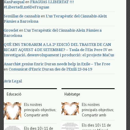
en
KanPasqual
FRAGUAS LLIBERTAT !!!
#LibertadLxs6DeFraguas
en
Semillas de cannabis
L’us Terapèutic del Cànnabis-Aleix
Pàmies a Barcelona
en
Growlet
L’us Terapèutic del Cànnabis-Aleix Pàmies a
Barcelona
QUÈ ENS TROBAREM A LA 2ª EDICIÓ DEL TRASTER DE CAN
en
RICART AQUEST 4 DE SETEMBRE? – Taula de l'Eix Pere IV
Investigació, desenvolupament i producció: el projecte MaCus
Anarchist genius Enric Duran needs help in Exile – The Free
en
Comunicat d’Enric Duran des de l’Exili 23-04-19
Avis Legal
Educació
Habitatge
Els nostres
Els nostres
principals objectius;
principals objectius;
Compartir amb
Compartir amb
Els dies 10 i 11 de
Els dies 10 i 11 de