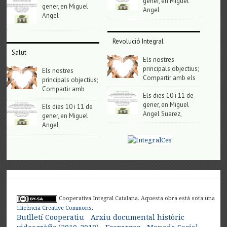
gener, en Miguel
gener, en Miguel
Angel
Angel
Revolució Integral
Salut
Els nostres
principals objectius;
Els nostres
Compartir amb els
principals objectius;
Compartir amb
Els dies 10 i 11 de
gener, en Miguel
Els dies 10 i 11 de
Angel Suarez,
gener, en Miguel
Angel
Cooperativa Integral Catalana. Aquesta obra està sota una
Llicència Creative Commons
.
Butlletí Cooperatiu
Arxiu documental històric