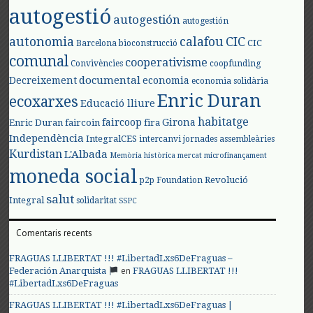
autogestió
autogestión
autogestión
autonomia
calafou
CIC
CIC
Barcelona
bioconstrucció
comunal
cooperativisme
Convivències
coopfunding
documental
Decreixement
economia
economia solidària
Enric Duran
ecoxarxes
Educació lliure
habitatge
faircoop
Girona
Enric Duran
faircoin
fira
Independència
IntegralCES
intercanvi
jornades assembleàries
Kurdistan
L'Albada
Memòria històrica
mercat
microfinançament
moneda social
Revolució
p2p Foundation
salut
Integral
solidaritat
SSPC
Comentaris recents
FRAGUAS LLIBERTAT !!! #LibertadLxs6DeFraguas –
en
Federación Anarquista
FRAGUAS LLIBERTAT !!!
#LibertadLxs6DeFraguas
FRAGUAS LLIBERTAT !!! #LibertadLxs6DeFraguas |