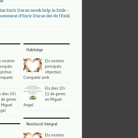
us
ius Enric Duran needs help in Exile –
omunicat d’Enric Duran des de l’Exili
Habitatge
s nostres
Els nostres
incipals
principals
jectius;
objectius;
mpartir
Compartir amb
Els dies 10 i
s dies 10 i
11 de gener,
 de gener,
en Miguel
 Miguel
Angel
gel
Revolució Integral
Els nostres