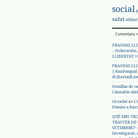
social
salut
solidar
Comentaris r
FRAGUAS LLI
– Federación
LLIBERTAT !!
FRAGUAS LLI
| KanPasqual
#LibertadLx
Semillas de c
Cànnabis-Ale
en
Growlet
L’
Pàmies a Bar
QUÈ ENS TRO
TRASTER DE 
SETEMBRE? – 
Investigació,