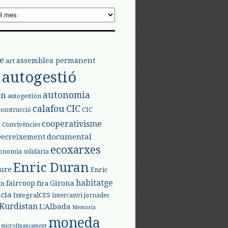
e
assemblea permanent
art
autogestió
l
autonomia
ón
autogestión
calafou
CIC
CIC
construcció
l
cooperativisme
Convivències
documental
Decreixement
ecoxarxes
onomia solidària
Enric Duran
iure
Enric
habitatge
faircoop
Girona
in
fira
cia
IntegralCES
intercanvi
jornades
Kurdistan
L'Albada
Memòria
moneda
microfinançament