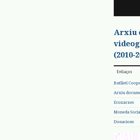
Arxiu
videog
(2010-2
Enllaços
Butlletí Coop
Arxiu documen
Ecoxarxes
Moneda Social
Donacions