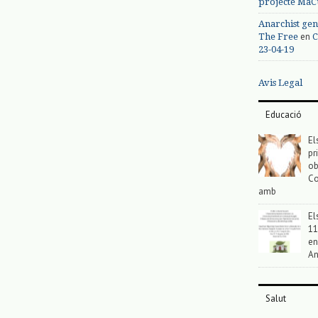
projecte MaC
Anarchist gen
en
The Free
C
23-04-19
Avis Legal
Educació
El
pr
ob
Co
amb
El
11
en
An
Salut