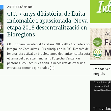
ARTICLES/OPINIÓ
CIC: 7 anys d’història, de lluita
indomable i apassionada. Nova
etapa 2018 descentralització en
Bioregions
CIC.Cooperativa Integral Catalana 2010-2017 Confederació
Integral de Comunitats. Els principis de la CIC Després de
fer una ruta estival en bicicleta arreu del territori català sota
el lema del decreixement i amb l’objectiu d’enxarxar
persones i col·lectius, va sortir la necessitat de crear una
estructura comuna que ajudes […]
Trobada Sens
Integrals
Reproductor
Code PrivacyErr
been notified.
de
Baixa el fitxer: ht
vídeo