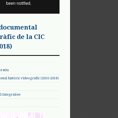
 documental
ràfic de la CIC
018)
eratiu
tal històric videogràfic (2010-2018)
-Integralces