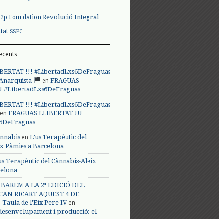
Revolució Integral
p2p Foundation
itat
SSPC
ecents
BERTAT !!! #LibertadLxs6DeFraguas
en
 Anarquista
FRAGUAS
! #LibertadLxs6DeFraguas
BERTAT !!! #LibertadLxs6DeFraguas
en
FRAGUAS LLIBERTAT !!!
s6DeFraguas
en
annabis
L’us Terapèutic del
ix Pàmies a Barcelona
us Terapèutic del Cànnabis-Aleix
celona
BAREM A LA 2ª EDICIÓ DEL
CAN RICART AQUEST 4 DE
en
Taula de l'Eix Pere IV
 desenvolupament i producció: el