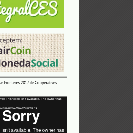
e Fronteres 2017 de Cooperatives
or: This video isn't available. The owner has
tps://vimeo.com/227063970?loop=0&_=1