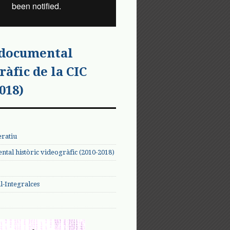
 documental
ràfic de la CIC
018)
eratiu
tal històric videogràfic (2010-2018)
-Integralces