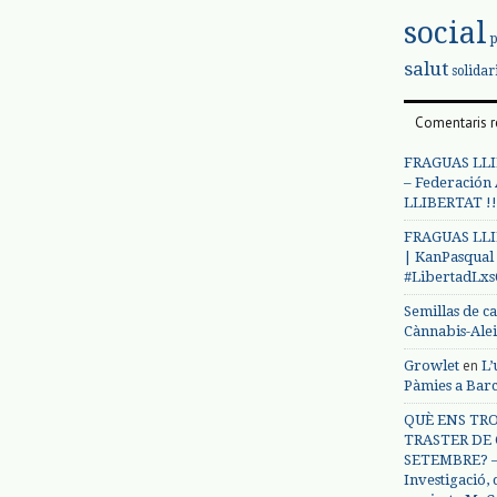
social
salut
solidar
Comentaris r
FRAGUAS LLI
– Federación
LLIBERTAT !!
FRAGUAS LLI
| KanPasqual
#LibertadLx
Semillas de c
Cànnabis-Ale
en
Growlet
L’
Pàmies a Bar
QUÈ ENS TRO
TRASTER DE 
SETEMBRE? – 
Investigació,