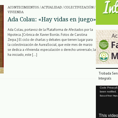
ACONTECIMIENTOS
/
ACTUALIDAD
/
COLECTIVIZACIÓN
/
VIVIENDA
Ada Colau: «Hay vidas en juego»
Ada Colau, portavoz de la Plataforma de Afectados por la
Hipoteca. [Crònica de Xavier Borràs. Fotos de Carolina
Zerpa.] El ciclo de charlas y debates que tienen lugar para
la colectivización de AureaSocial, que este mes de marzo
se dedica a «Vivienda: especulación o derecho universal», la
ha iniciado, este […]
Trobada Sens
Integrals
Reproductor
Code PrivacyErr
been notified.
de
Baixa el fitxer: ht
vídeo