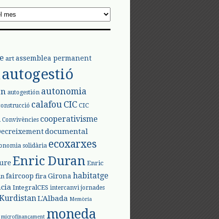
e
assemblea permanent
art
autogestió
l
autonomia
ón
autogestión
calafou
CIC
CIC
construcció
l
cooperativisme
Convivències
documental
Decreixement
ecoxarxes
onomia solidària
Enric Duran
iure
Enric
habitatge
faircoop
Girona
in
fira
cia
IntegralCES
intercanvi
jornades
Kurdistan
L'Albada
Memòria
moneda
microfinançament