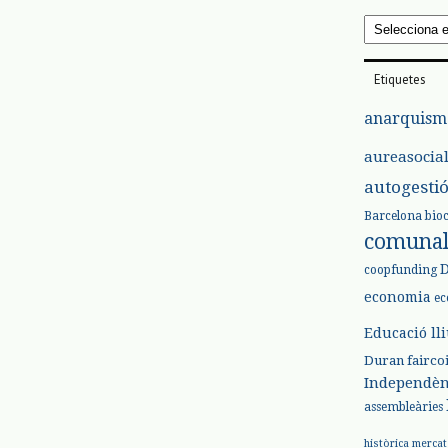
Arxius
Etiquetes
anarquism
aureasocia
autogesti
Barcelona
bio
comuna
coopfunding
economia
ec
Educació ll
Duran
fairco
Independèn
assembleàries
històrica
mercat