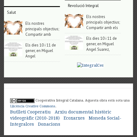
Revolució Integral
Salut
Els nostres
principals objectius;
Els nostres
Compartir amb els
principals objectius;
Compartir amb
Els dies 10 i 11 de
gener, en Miguel
Els dies 10 i 11 de
Angel Suarez,
gener, en Miguel
Angel
Cooperativa Integral Catalana. Aquesta obra està sota una
Llicència Creative Commons
.
Butlletí Cooperatiu
Arxiu documental històric
videogràfic (2010-2018)
Ecoxarxes
Moneda Social-
Integralces
Donacions