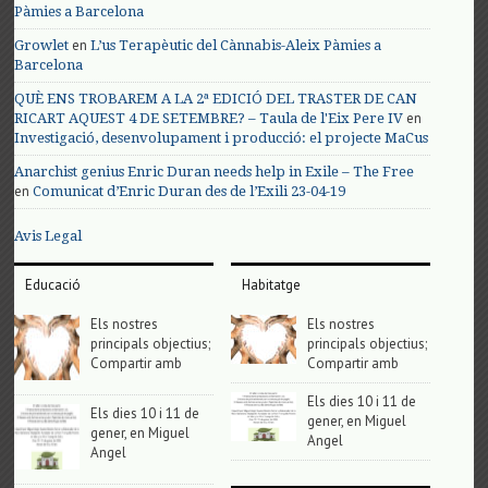
Pàmies a Barcelona
en
Growlet
L’us Terapèutic del Cànnabis-Aleix Pàmies a
Barcelona
QUÈ ENS TROBAREM A LA 2ª EDICIÓ DEL TRASTER DE CAN
en
RICART AQUEST 4 DE SETEMBRE? – Taula de l'Eix Pere IV
Investigació, desenvolupament i producció: el projecte MaCus
Anarchist genius Enric Duran needs help in Exile – The Free
en
Comunicat d’Enric Duran des de l’Exili 23-04-19
Avis Legal
Educació
Habitatge
Els nostres
Els nostres
principals objectius;
principals objectius;
Compartir amb
Compartir amb
Els dies 10 i 11 de
Els dies 10 i 11 de
gener, en Miguel
gener, en Miguel
Angel
Angel