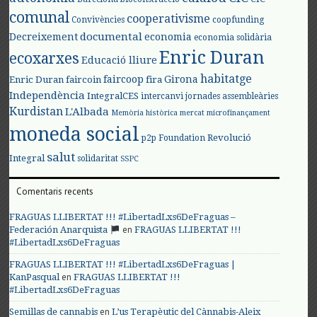
comunal
cooperativisme
Convivències
coopfunding
documental
Decreixement
economia
economia solidària
Enric Duran
ecoxarxes
Educació lliure
habitatge
faircoop
Girona
Enric Duran
faircoin
fira
Independència
IntegralCES
intercanvi
jornades assembleàries
Kurdistan
L'Albada
Memòria històrica
mercat
microfinançament
moneda social
Revolució
p2p Foundation
salut
Integral
solidaritat
SSPC
Comentaris recents
FRAGUAS LLIBERTAT !!! #LibertadLxs6DeFraguas –
en
Federación Anarquista
FRAGUAS LLIBERTAT !!!
#LibertadLxs6DeFraguas
FRAGUAS LLIBERTAT !!! #LibertadLxs6DeFraguas |
en
KanPasqual
FRAGUAS LLIBERTAT !!!
#LibertadLxs6DeFraguas
en
Semillas de cannabis
L’us Terapèutic del Cànnabis-Aleix