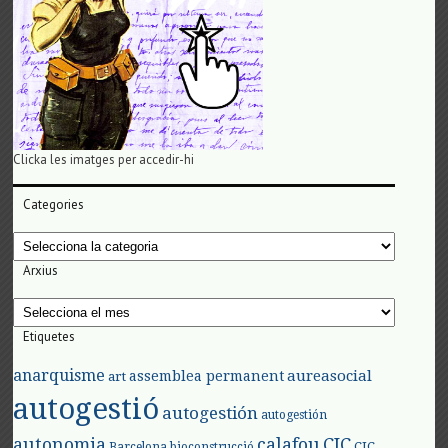
Clicka les imatges per accedir-hi
Categories
Categories
Arxius
Arxius
Etiquetes
anarquisme
aureasocial
assemblea permanent
art
autogestió
autogestión
autogestión
autonomia
calafou
CIC
CIC
Barcelona
bioconstrucció