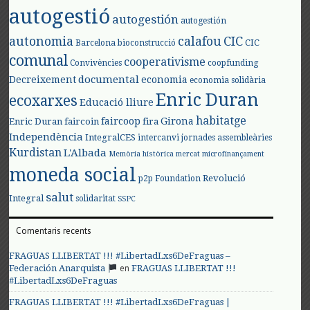
autogestió
autogestión
autogestión
autonomia
calafou
CIC
CIC
Barcelona
bioconstrucció
comunal
cooperativisme
Convivències
coopfunding
documental
Decreixement
economia
economia solidària
Enric Duran
ecoxarxes
Educació lliure
habitatge
faircoop
Girona
Enric Duran
faircoin
fira
Independència
IntegralCES
intercanvi
jornades assembleàries
Kurdistan
L'Albada
Memòria històrica
mercat
microfinançament
moneda social
Revolució
p2p Foundation
salut
Integral
solidaritat
SSPC
Comentaris recents
FRAGUAS LLIBERTAT !!! #LibertadLxs6DeFraguas –
en
Federación Anarquista
FRAGUAS LLIBERTAT !!!
#LibertadLxs6DeFraguas
FRAGUAS LLIBERTAT !!! #LibertadLxs6DeFraguas |