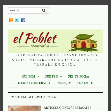
COOPERATIVA PER LA TRANSFORMACIÓ
SOCIAL MITJANÇANT L'AUTOGESTIÓ I EL
TREBALL EN XARXA.
QUI SOM
QUÈ FEM
FES-TE SOCI/A
MERCAT COOPERATIU
ENLLAÇOS
CONTACTE
POST TAGGED WITH: "GRA"
ARTICLES/OPINIÓ
/
DESTACATS
/