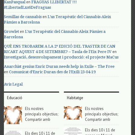
en
KanPasqual
FRAGUAS LLIBERTAT !!!
#LibertadLxs6DeFraguas
en
Semillas de cannabis
L’us Terapèutic del Cànnabis-Aleix
Pàmies a Barcelona
en
Growlet
L’us Terapèutic del Cànnabis-Aleix Pàmies a
Barcelona
QUÈ ENS TROBAREM A LA 2ª EDICIÓ DEL TRASTER DE CAN
en
RICART AQUEST 4 DE SETEMBRE? – Taula de l'Eix Pere IV
Investigació, desenvolupament i producció: el projecte MaCus
Anarchist genius Enric Duran needs help in Exile – The Free
en
Comunicat d’Enric Duran des de l’Exili 23-04-19
Avis Legal
Educació
Habitatge
Els nostres
Els nostres
principals objectius;
principals objectius;
Compartir amb
Compartir amb
Els dies 10 i 11 de
Els dies 10 i 11 de