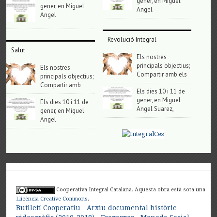
gener, en Miguel
gener, en Miguel
Angel
Angel
Revolució Integral
Salut
Els nostres
principals objectius;
Els nostres
Compartir amb els
principals objectius;
Compartir amb
Els dies 10 i 11 de
gener, en Miguel
Els dies 10 i 11 de
Angel Suarez,
gener, en Miguel
Angel
Cooperativa Integral Catalana. Aquesta obra està sota una
Llicència Creative Commons
.
Butlletí Cooperatiu
Arxiu documental històric