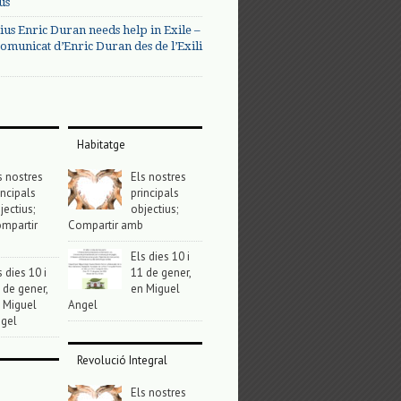
us
ius Enric Duran needs help in Exile –
omunicat d’Enric Duran des de l’Exili
Habitatge
s nostres
Els nostres
incipals
principals
jectius;
objectius;
mpartir
Compartir amb
Els dies 10 i
s dies 10 i
11 de gener,
 de gener,
en Miguel
 Miguel
Angel
gel
Revolució Integral
Els nostres