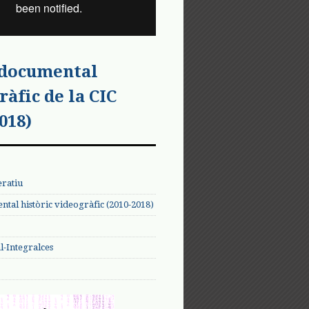
 documental
ràfic de la CIC
018)
eratiu
tal històric videogràfic (2010-2018)
-Integralces