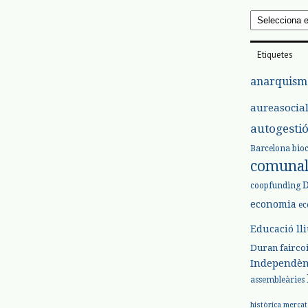
Arxius
Etiquetes
anarquism
aureasocia
autogesti
Barcelona
bio
comuna
coopfunding
economia
ec
Educació ll
Duran
fairco
Independèn
assembleàries
històrica
mercat