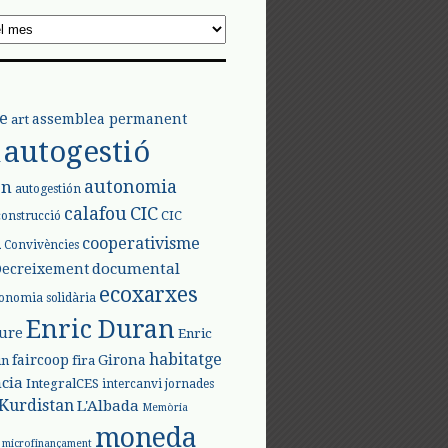
e
assemblea permanent
art
autogestió
l
autonomia
ón
autogestión
calafou
CIC
CIC
construcció
l
cooperativisme
Convivències
documental
Decreixement
ecoxarxes
onomia solidària
Enric Duran
iure
Enric
habitatge
faircoop
Girona
in
fira
cia
IntegralCES
intercanvi
jornades
Kurdistan
L'Albada
Memòria
moneda
microfinançament