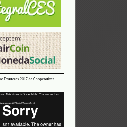
e Fronteres 2017 de Cooperatives
or: This video isn't available. The owner has
tps://vimeo.com/227063970?loop=0&_=1