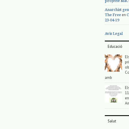
projecte MaC
Anarchist gen
en
The Free
C
23-04-19
Avis Legal
Educació
El
pr
ob
Co
amb
El
11
en
An
Salut