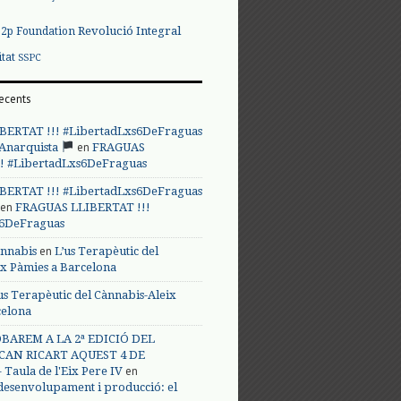
Revolució Integral
p2p Foundation
itat
SSPC
ecents
BERTAT !!! #LibertadLxs6DeFraguas
en
 Anarquista
FRAGUAS
! #LibertadLxs6DeFraguas
BERTAT !!! #LibertadLxs6DeFraguas
en
FRAGUAS LLIBERTAT !!!
s6DeFraguas
en
annabis
L’us Terapèutic del
ix Pàmies a Barcelona
us Terapèutic del Cànnabis-Aleix
celona
BAREM A LA 2ª EDICIÓ DEL
CAN RICART AQUEST 4 DE
en
Taula de l'Eix Pere IV
 desenvolupament i producció: el