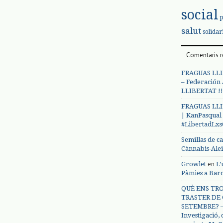
social
salut
solidar
Comentaris r
FRAGUAS LLI
– Federación
LLIBERTAT !!
FRAGUAS LLI
| KanPasqual
#LibertadLx
Semillas de c
Cànnabis-Ale
en
Growlet
L’
Pàmies a Bar
QUÈ ENS TRO
TRASTER DE 
SETEMBRE? – 
Investigació,