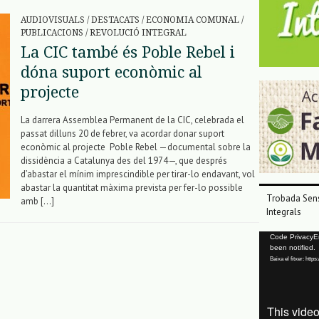
AUDIOVISUALS
/
DESTACATS
/
ECONOMIA COMUNAL
/
PUBLICACIONS
/
REVOLUCIÓ INTEGRAL
La CIC també és Poble Rebel i
dóna suport econòmic al
projecte
La darrera Assemblea Permanent de la CIC, celebrada el
passat dilluns 20 de febrer, va acordar donar suport
econòmic al projecte Poble Rebel —documental sobre la
dissidència a Catalunya des del 1974—, que després
d’abastar el mínim imprescindible per tirar-lo endavant, vol
abastar la quantitat màxima prevista per fer-lo possible
Trobada Sens
amb […]
Integrals
Reproductor
Code PrivacyErr
been notified.
de
Baixa el fitxer: ht
vídeo