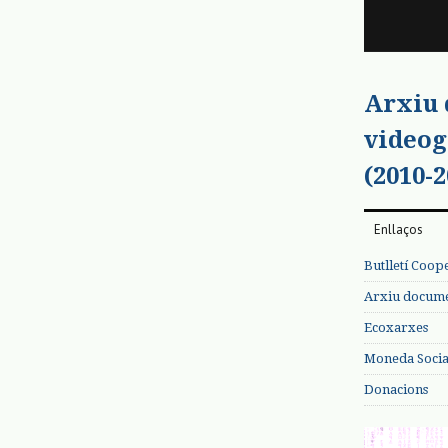
Arxiu
videog
(2010-2
Enllaços
Butlletí Coop
Arxiu documen
Ecoxarxes
Moneda Social
Donacions