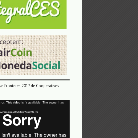
e Fronteres 2017 de Cooperatives
or: This video isn't available. The owner has
tps://vimeo.com/227063970?loop=0&_=1