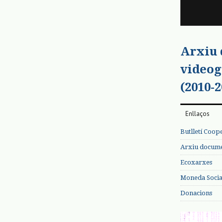
Arxiu
videog
(2010-2
Enllaços
Butlletí Coop
Arxiu documen
Ecoxarxes
Moneda Social
Donacions