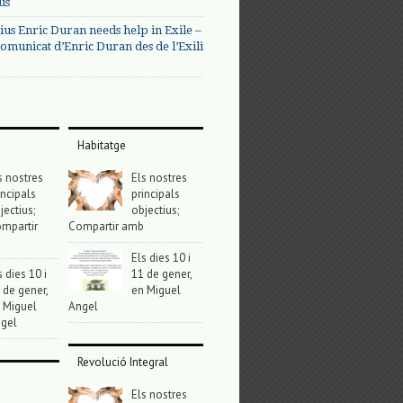
us
ius Enric Duran needs help in Exile –
omunicat d’Enric Duran des de l’Exili
Habitatge
s nostres
Els nostres
incipals
principals
jectius;
objectius;
mpartir
Compartir amb
Els dies 10 i
s dies 10 i
11 de gener,
 de gener,
en Miguel
 Miguel
Angel
gel
Revolució Integral
Els nostres