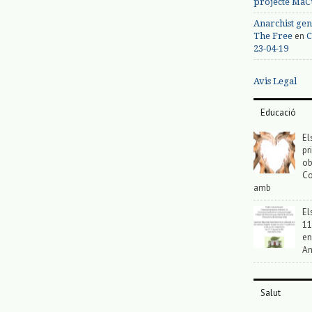
projecte MaC
Anarchist gen
en
The Free
C
23-04-19
Avis Legal
Educació
El
pr
ob
Co
amb
El
11
en
An
Salut