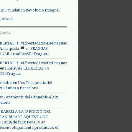
Revolució Integral
p2p Foundation
itat
SSPC
ecents
BERTAT !!! #LibertadLxs6DeFraguas
en
 Anarquista
FRAGUAS
! #LibertadLxs6DeFraguas
BERTAT !!! #LibertadLxs6DeFraguas
en
FRAGUAS LLIBERTAT !!!
s6DeFraguas
en
annabis
L’us Terapèutic del
ix Pàmies a Barcelona
us Terapèutic del Cànnabis-Aleix
celona
BAREM A LA 2ª EDICIÓ DEL
CAN RICART AQUEST 4 DE
en
Taula de l'Eix Pere IV
 desenvolupament i producció: el