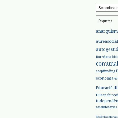
Arxius
Etiquetes
anarquism
aureasocia
autogesti
Barcelona
bio
comuna
coopfunding
economia
ec
Educació ll
Duran
fairco
Independèn
assembleàries
històrica
mercat