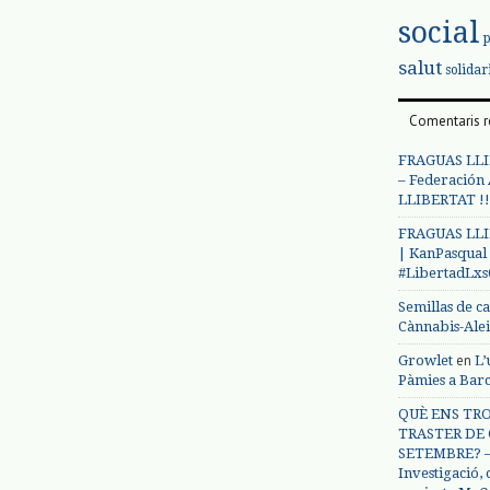
social
salut
solidar
Comentaris r
FRAGUAS LLI
– Federación
LLIBERTAT !!
FRAGUAS LLI
| KanPasqual
#LibertadLx
Semillas de c
Cànnabis-Ale
en
Growlet
L’
Pàmies a Bar
QUÈ ENS TRO
TRASTER DE 
SETEMBRE? – 
Investigació,