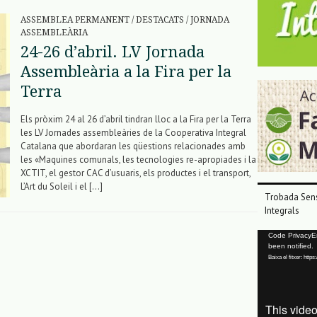
ASSEMBLEA PERMANENT
/
DESTACATS
/
JORNADA
ASSEMBLEÀRIA
24-26 d’abril. LV Jornada
Assembleària a la Fira per la
Terra
Els pròxim 24 al 26 d’abril tindran lloc a la Fira per la Terra
les LV Jornades assembleàries de la Cooperativa Integral
Catalana que abordaran les qüestions relacionades amb
les «Maquines comunals, les tecnologies re-apropiades i la
XCTIT, el gestor CAC d’usuaris, els productes i el transport,
L’Art du Soleil i el […]
Trobada Sens
Integrals
Reproductor
Code PrivacyErr
been notified.
de
Baixa el fitxer: ht
vídeo