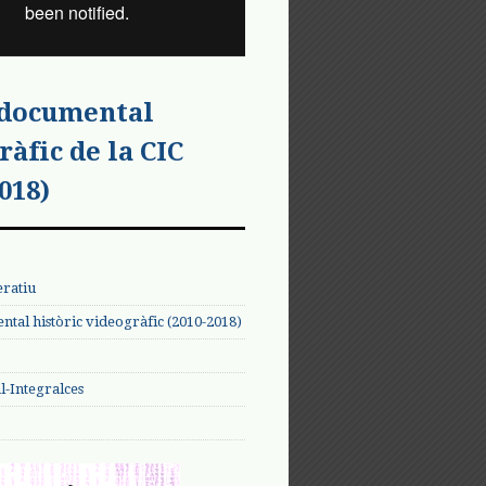
 documental
ràfic de la CIC
018)
eratiu
tal històric videogràfic (2010-2018)
-Integralces