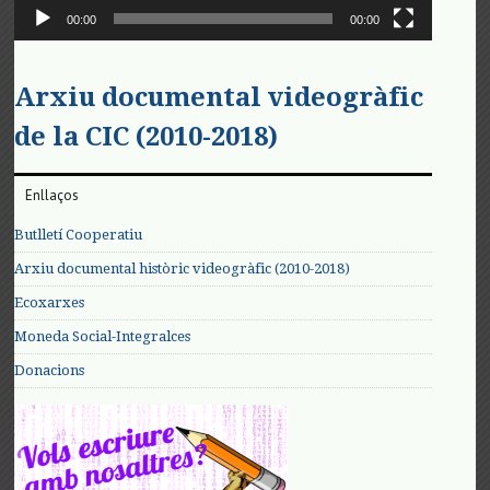
00:00
00:00
Arxiu documental videogràfic
de la CIC (2010-2018)
Enllaços
Butlletí Cooperatiu
Arxiu documental històric videogràfic (2010-2018)
Ecoxarxes
Moneda Social-Integralces
Donacions