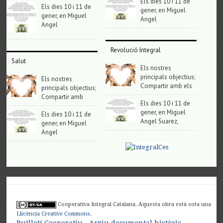
Els dies 10 i 11 de
Els dies 10 i 11 de
gener, en Miguel
gener, en Miguel
Angel
Angel
Revolució Integral
Salut
Els nostres
principals objectius;
Els nostres
Compartir amb els
principals objectius;
Compartir amb
Els dies 10 i 11 de
gener, en Miguel
Els dies 10 i 11 de
Angel Suarez,
gener, en Miguel
Angel
Cooperativa Integral Catalana. Aquesta obra està sota una
Llicència Creative Commons
.