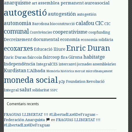
anarquisme
aureasocial
assemblea permanent
art
autogestió
autogestión
autogestión
autonomia
calafou
CIC
CIC
Barcelona
bioconstrucció
comunal
cooperativisme
Convivències
coopfunding
documental
Decreixement
economia
economia solidària
Enric Duran
ecoxarxes
Educació lliure
habitatge
faircoop
Girona
Enric Duran
faircoin
fira
Independència
IntegralCES
intercanvi
jornades assembleàries
Kurdistan
L'Albada
Memòria històrica
mercat
microfinançament
moneda social
Revolució
p2p Foundation
salut
Integral
solidaritat
SSPC
Comentaris recents
FRAGUAS LLIBERTAT !!! #LibertadLxs6DeFraguas –
en
Federación Anarquista
FRAGUAS LLIBERTAT !!!
#LibertadLxs6DeFraguas