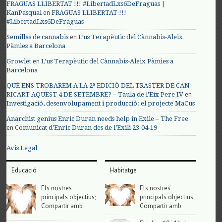
FRAGUAS LLIBERTAT !!! #LibertadLxs6DeFraguas |
en
KanPasqual
FRAGUAS LLIBERTAT !!!
#LibertadLxs6DeFraguas
en
Semillas de cannabis
L’us Terapèutic del Cànnabis-Aleix
Pàmies a Barcelona
en
Growlet
L’us Terapèutic del Cànnabis-Aleix Pàmies a
Barcelona
QUÈ ENS TROBAREM A LA 2ª EDICIÓ DEL TRASTER DE CAN
en
RICART AQUEST 4 DE SETEMBRE? – Taula de l'Eix Pere IV
Investigació, desenvolupament i producció: el projecte MaCus
Anarchist genius Enric Duran needs help in Exile – The Free
en
Comunicat d’Enric Duran des de l’Exili 23-04-19
Avis Legal
Educació
Habitatge
Els nostres
Els nostres
principals objectius;
principals objectius;
Compartir amb
Compartir amb