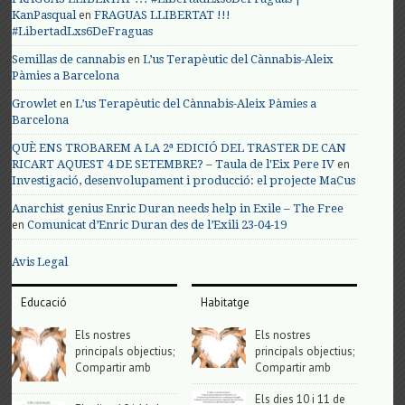
en
KanPasqual
FRAGUAS LLIBERTAT !!!
#LibertadLxs6DeFraguas
en
Semillas de cannabis
L’us Terapèutic del Cànnabis-Aleix
Pàmies a Barcelona
en
Growlet
L’us Terapèutic del Cànnabis-Aleix Pàmies a
Barcelona
QUÈ ENS TROBAREM A LA 2ª EDICIÓ DEL TRASTER DE CAN
en
RICART AQUEST 4 DE SETEMBRE? – Taula de l'Eix Pere IV
Investigació, desenvolupament i producció: el projecte MaCus
Anarchist genius Enric Duran needs help in Exile – The Free
en
Comunicat d’Enric Duran des de l’Exili 23-04-19
Avis Legal
Educació
Habitatge
Els nostres
Els nostres
principals objectius;
principals objectius;
Compartir amb
Compartir amb
Els dies 10 i 11 de