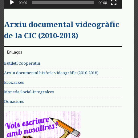
00:00
00:00
Arxiu documental videogràfic
de la CIC (2010-2018)
Enllaços
Butlletí Cooperatiu
Arxiu documental històric videogràfic (2010-2018)
Ecoxarxes
Moneda Social-Integralces
Donacions