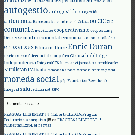
anarquisme
aureasocial
assemblea permanent
art
autogestió
autogestión
autogestión
autonomia
calafou
CIC
CIC
Barcelona
bioconstrucció
comunal
cooperativisme
Convivències
coopfunding
documental
Decreixement
economia
economia solidària
Enric Duran
ecoxarxes
Educació lliure
habitatge
faircoop
Girona
Enric Duran
faircoin
fira
Independència
IntegralCES
intercanvi
jornades assembleàries
Kurdistan
L'Albada
Memòria històrica
mercat
microfinançament
moneda social
Revolució
p2p Foundation
salut
Integral
solidaritat
SSPC
Comentaris recents
FRAGUAS LLIBERTAT !!! #LibertadLxs6DeFraguas –
en
Federación Anarquista
FRAGUAS LLIBERTAT !!!
#LibertadLxs6DeFraguas
FRAGUAS LLIBERTAT !!! #LibertadLxs6DeFraguas |