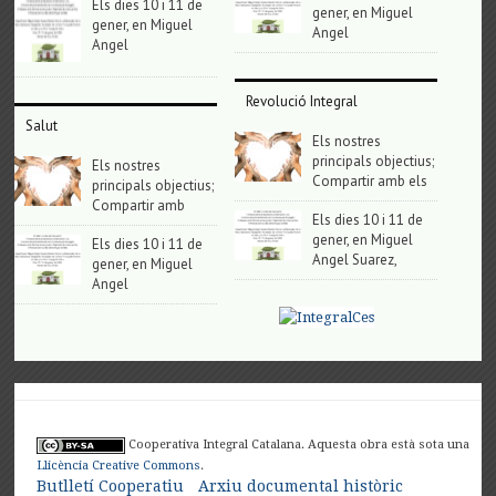
Els dies 10 i 11 de
gener, en Miguel
gener, en Miguel
Angel
Angel
Revolució Integral
Salut
Els nostres
principals objectius;
Els nostres
Compartir amb els
principals objectius;
Compartir amb
Els dies 10 i 11 de
gener, en Miguel
Els dies 10 i 11 de
Angel Suarez,
gener, en Miguel
Angel
Cooperativa Integral Catalana. Aquesta obra està sota una
Llicència Creative Commons
.
Butlletí Cooperatiu
Arxiu documental històric