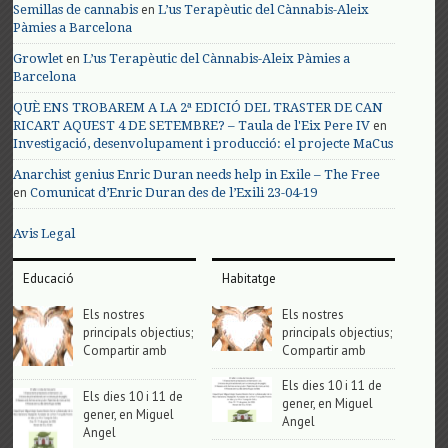
en
Semillas de cannabis
L’us Terapèutic del Cànnabis-Aleix
Pàmies a Barcelona
en
Growlet
L’us Terapèutic del Cànnabis-Aleix Pàmies a
Barcelona
QUÈ ENS TROBAREM A LA 2ª EDICIÓ DEL TRASTER DE CAN
en
RICART AQUEST 4 DE SETEMBRE? – Taula de l'Eix Pere IV
Investigació, desenvolupament i producció: el projecte MaCus
Anarchist genius Enric Duran needs help in Exile – The Free
en
Comunicat d’Enric Duran des de l’Exili 23-04-19
Avis Legal
Educació
Habitatge
Els nostres
Els nostres
principals objectius;
principals objectius;
Compartir amb
Compartir amb
Els dies 10 i 11 de
Els dies 10 i 11 de
gener, en Miguel
gener, en Miguel
Angel
Angel