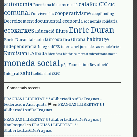
autonomia
calafou
CIC
CIC
Barcelona
bioconstrucció
comunal
cooperativisme
Convivències
coopfunding
documental
Decreixement
economia
economia solidària
Enric Duran
ecoxarxes
Educació lliure
habitatge
faircoop
Girona
Enric Duran
faircoin
fira
Independència
IntegralCES
intercanvi
jornades assembleàries
Kurdistan
L'Albada
Memòria històrica
mercat
microfinançament
moneda social
Revolució
p2p Foundation
salut
Integral
solidaritat
SSPC
Comentaris recents
FRAGUAS LLIBERTAT !!! #LibertadLxs6DeFraguas –
en
Federación Anarquista
FRAGUAS LLIBERTAT !!!
#LibertadLxs6DeFraguas
FRAGUAS LLIBERTAT !!! #LibertadLxs6DeFraguas |
en
KanPasqual
FRAGUAS LLIBERTAT !!!
#LibertadLxs6DeFraguas