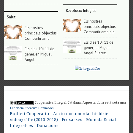
Revolució Integral
Salut
Els nostres
principals objectius;
Els nostres
Compartir amb els
principals objectius;
Compartir amb
Els dies 10 i 11 de
gener, en Miguel
Els dies 10 i 11 de
Angel Suarez,
gener, en Miguel
Angel
Cooperativa Integral Catalana. Aquesta obra està sota una
Llicència Creative Commons
.
Butlletí Cooperatiu
Arxiu documental històric
videogràfic (2010-2018)
Ecoxarxes
Moneda Social-
Integralces
Donacions