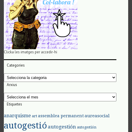
Clicka les imatges per accedir-hi
Categories
Categories
Arxius
Arxius
Etiquetes
anarquisme
aureasocial
assemblea permanent
art
autogestió
autogestión
autogestión