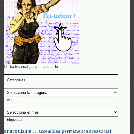
Clicka les imatges per accedir-hi
Categories
Categories
Arxius
Arxius
Etiquetes
anarquisme
aureasocial
assemblea permanent
art