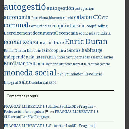
autogestió
autogestión
autogestión
autonomia
calafou
CIC
CIC
Barcelona
bioconstrucció
comunal
cooperativisme
Convivències
coopfunding
documental
Decreixement
economia
economia solidària
Enric Duran
ecoxarxes
Educació lliure
habitatge
faircoop
Girona
Enric Duran
faircoin
fira
Independència
IntegralCES
intercanvi
jornades assembleàries
Kurdistan
L'Albada
Memòria històrica
mercat
microfinançament
moneda social
Revolució
p2p Foundation
salut
Integral
solidaritat
SSPC
Comentaris recents
FRAGUAS LLIBERTAT !!! #LibertadLxs6DeFraguas –
en
Federación Anarquista
FRAGUAS LLIBERTAT !!!
#LibertadLxs6DeFraguas
FRAGUAS LLIBERTAT !!! #LibertadLxs6DeFraguas |