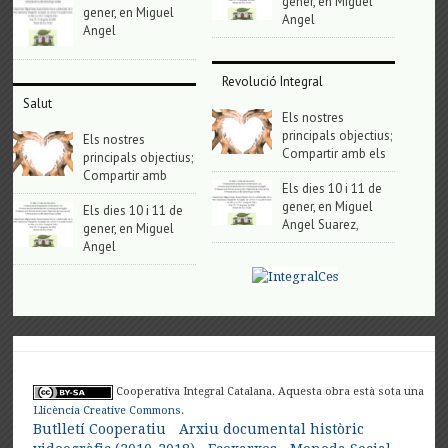
gener, en Miguel
gener, en Miguel
Angel
Angel
Revolució Integral
Salut
Els nostres
principals objectius;
Els nostres
Compartir amb els
principals objectius;
Compartir amb
Els dies 10 i 11 de
gener, en Miguel
Els dies 10 i 11 de
Angel Suarez,
gener, en Miguel
Angel
Cooperativa Integral Catalana. Aquesta obra està sota una
Llicència Creative Commons
.
Butlletí Cooperatiu
Arxiu documental històric