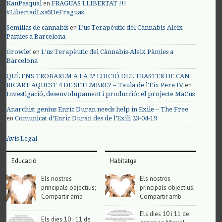
en
KanPasqual
FRAGUAS LLIBERTAT !!!
#LibertadLxs6DeFraguas
en
Semillas de cannabis
L’us Terapèutic del Cànnabis-Aleix
Pàmies a Barcelona
en
Growlet
L’us Terapèutic del Cànnabis-Aleix Pàmies a
Barcelona
QUÈ ENS TROBAREM A LA 2ª EDICIÓ DEL TRASTER DE CAN
en
RICART AQUEST 4 DE SETEMBRE? – Taula de l'Eix Pere IV
Investigació, desenvolupament i producció: el projecte MaCus
Anarchist genius Enric Duran needs help in Exile – The Free
en
Comunicat d’Enric Duran des de l’Exili 23-04-19
Avis Legal
Educació
Habitatge
Els nostres
Els nostres
principals objectius;
principals objectius;
Compartir amb
Compartir amb
Els dies 10 i 11 de
Els dies 10 i 11 de