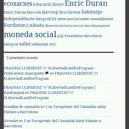
Enric Duran
ecoxarxes
Educació lliure
habitatge
faircoop
Girona
Enric Duran
faircoin
fira
Independència
IntegralCES
intercanvi
jornades assembleàries
Kurdistan
L'Albada
Memòria històrica
mercat
microfinançament
moneda social
Revolució
p2p Foundation
salut
Integral
solidaritat
SSPC
Comentaris recents
FRAGUAS LLIBERTAT !!! #LibertadLxs6DeFraguas –
en
Federación Anarquista
FRAGUAS LLIBERTAT !!!
#LibertadLxs6DeFraguas
FRAGUAS LLIBERTAT !!! #LibertadLxs6DeFraguas |
en
KanPasqual
FRAGUAS LLIBERTAT !!!
#LibertadLxs6DeFraguas
en
Semillas de cannabis
L’us Terapèutic del Cànnabis-Aleix
Pàmies a Barcelona
en
Growlet
L’us Terapèutic del Cànnabis-Aleix Pàmies a
Barcelona