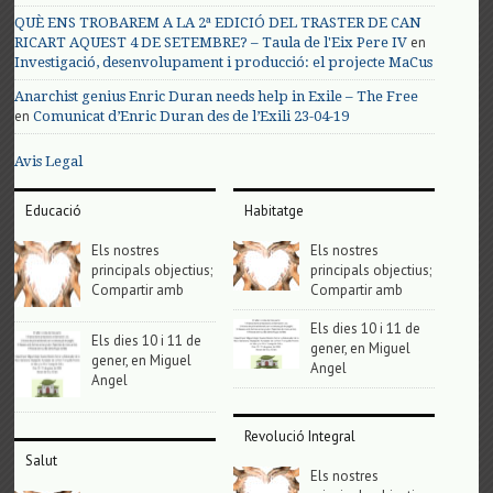
QUÈ ENS TROBAREM A LA 2ª EDICIÓ DEL TRASTER DE CAN
en
RICART AQUEST 4 DE SETEMBRE? – Taula de l'Eix Pere IV
Investigació, desenvolupament i producció: el projecte MaCus
Anarchist genius Enric Duran needs help in Exile – The Free
en
Comunicat d’Enric Duran des de l’Exili 23-04-19
Avis Legal
Educació
Habitatge
Els nostres
Els nostres
principals objectius;
principals objectius;
Compartir amb
Compartir amb
Els dies 10 i 11 de
Els dies 10 i 11 de
gener, en Miguel
gener, en Miguel
Angel
Angel
Revolució Integral
Salut
Els nostres