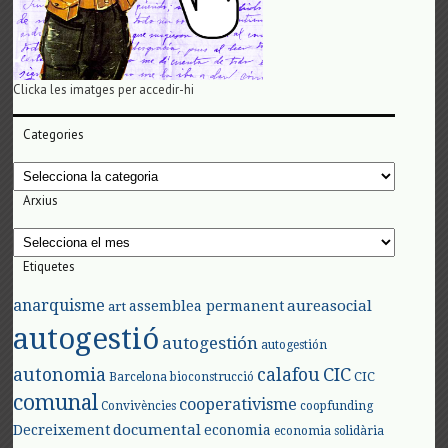
Clicka les imatges per accedir-hi
Categories
Categories
Arxius
Arxius
Etiquetes
anarquisme
aureasocial
assemblea permanent
art
autogestió
autogestión
autogestión
autonomia
calafou
CIC
CIC
Barcelona
bioconstrucció
comunal
cooperativisme
Convivències
coopfunding
documental
Decreixement
economia
economia solidària