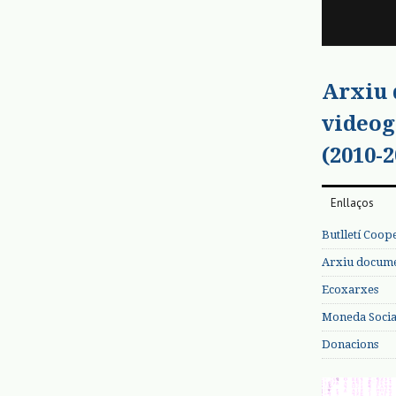
Arxiu
videog
(2010-2
Enllaços
Butlletí Coop
Arxiu documen
Ecoxarxes
Moneda Social
Donacions