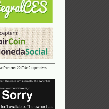
e Fronteres 2017 de Cooperatives
or: This video isn't available. The owner has
tps://vimeo.com/227063970?loop=0&_=1