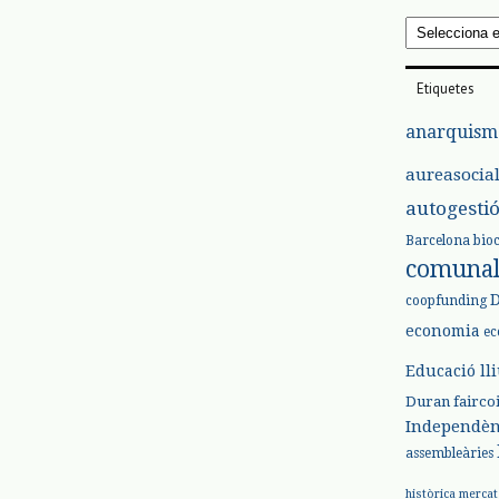
Arxius
Etiquetes
anarquism
aureasocia
autogesti
Barcelona
bio
comuna
coopfunding
economia
ec
Educació ll
Duran
fairco
Independèn
assembleàries
històrica
mercat