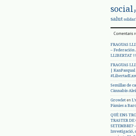
social
salut
solidar
Comentaris r
FRAGUAS LLI
– Federación
LLIBERTAT !!
FRAGUAS LLI
| KanPasqual
#LibertadLx
Semillas de c
Cànnabis-Ale
en
Growlet
L’
Pàmies a Bar
QUÈ ENS TRO
TRASTER DE 
SETEMBRE? – 
Investigació,