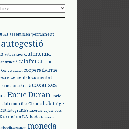
e
assemblea permanent
art
autogestió
l
autonomia
ón
autogestión
calafou
CIC
CIC
construcció
l
cooperativisme
Convivències
documental
Decreixement
ecoxarxes
onomia solidària
Enric Duran
iure
Enric
habitatge
faircoop
Girona
in
fira
cia
IntegralCES
intercanvi
jornades
Kurdistan
L'Albada
Memòria
moneda
microfinançament