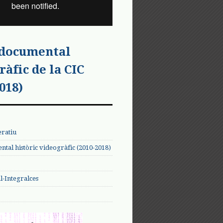
 documental
ràfic de la CIC
018)
eratiu
tal històric videogràfic (2010-2018)
-Integralces