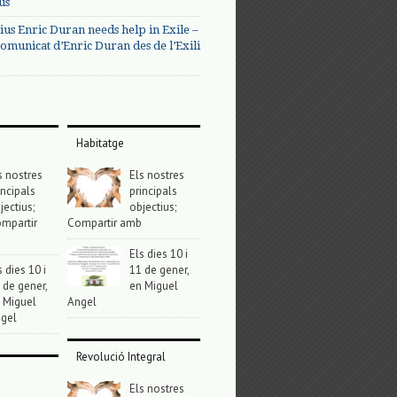
us
ius Enric Duran needs help in Exile –
omunicat d’Enric Duran des de l’Exili
Habitatge
s nostres
Els nostres
incipals
principals
jectius;
objectius;
mpartir
Compartir amb
Els dies 10 i
s dies 10 i
11 de gener,
 de gener,
en Miguel
 Miguel
Angel
gel
Revolució Integral
Els nostres