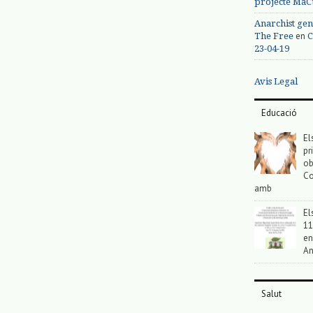
projecte MaC
Anarchist gen
en
The Free
C
23-04-19
Avis Legal
Educació
El
pr
ob
Co
amb
El
11
en
An
Salut