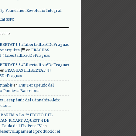
Revolució Integral
p2p Foundation
itat
SSPC
ecents
BERTAT !!! #LibertadLxs6DeFraguas
en
 Anarquista
FRAGUAS
! #LibertadLxs6DeFraguas
BERTAT !!! #LibertadLxs6DeFraguas
en
FRAGUAS LLIBERTAT !!!
s6DeFraguas
en
annabis
L’us Terapèutic del
ix Pàmies a Barcelona
us Terapèutic del Cànnabis-Aleix
celona
BAREM A LA 2ª EDICIÓ DEL
CAN RICART AQUEST 4 DE
en
Taula de l'Eix Pere IV
 desenvolupament i producció: el